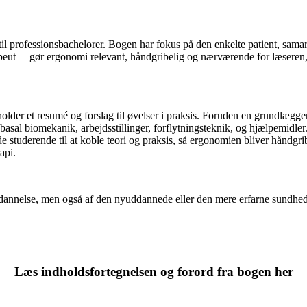
il professionsbachelorer. Bogen har fokus på den enkelte patient, sama
rapeut— gør ergonomi relevant, håndgribelig og nærværende for læseren,
holder et resumé og forslag til øvelser i praksis. Foruden en grundlæg
sal biomekanik, arbejdsstillinger, forflytningsteknik, og hjælpemidler. 
 studerende til at koble teori og praksis, så ergonomien bliver håndgr
api.
nelse, men også af den nyuddannede eller den mere erfarne sundhedsprof
Læs indholdsfortegnelsen og forord fra bogen her