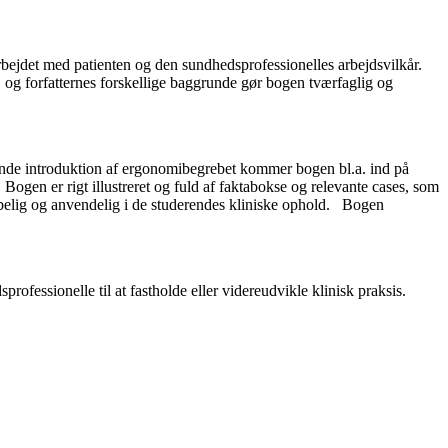
rbejdet med patienten og den sundhedsprofessionelles arbejdsvilkår.
 og forfatternes forskellige baggrunde gør bogen tværfaglig og
gende introduktion af ergonomibegrebet kommer bogen bl.a. ind på
Bogen er rigt illustreret og fuld af faktabokse og relevante cases, som
ibelig og anvendelig i de studerendes kliniske ophold. Bogen
essionelle til at fastholde eller videreudvikle klinisk praksis.