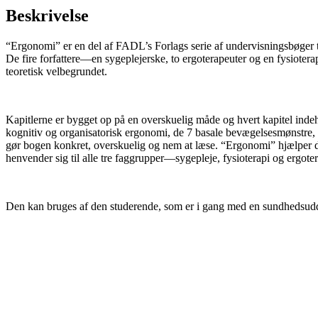
Beskrivelse
“Ergonomi” er en del af FADL’s Forlags serie af undervisningsbøger t
De fire forfattere—en sygeplejerske, to ergoterapeuter og en fysiote
teoretisk velbegrundet.
Kapitlerne er bygget op på en overskuelig måde og hvert kapitel inde
kognitiv og organisatorisk ergonomi, de 7 basale bevægelsesmønstre, ba
gør bogen konkret, overskuelig og nem at læse. “Ergonomi” hjælper de
henvender sig til alle tre faggrupper—sygepleje, fysioterapi og ergoter
Den kan bruges af den studerende, som er i gang med en sundhedsuddan