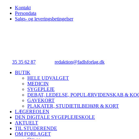
Kontakt
Persondata
Salgs- og leveringsbetingelser
FADL's Forlag
Njalsgade 21G, 3. sal, 2300 København S.
Tlf.:
35 35 62 87
| E-mail:
redaktion@fadlsforlag.dk
| CVR: 3414531
Close
BUTIK
Menu
HELE UDVALGET
MEDICIN
SYGEPLEJE
DEBAT, LEDELSE, POPULÆRVIDENSKAB & K
GAVEKORT
PLAKATER, STUDIETILBEHØR & KORT
LÆGEREOLEN
DEN DIGITALE SYGEPLEJESKOLE
AKTUELT
TIL STUDERENDE
OM FORLAGET