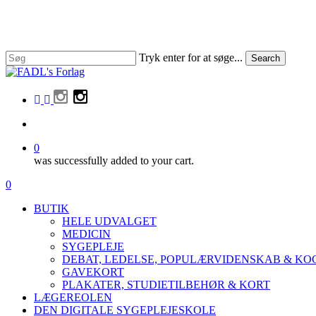
Skip
to
main
content
Tryk enter for at søge...
Search
Close
Search
facebook
linkedin
instagram
search
0
was successfully added to your cart.
Menu
search
0
Menu
BUTIK
HELE UDVALGET
MEDICIN
SYGEPLEJE
DEBAT, LEDELSE, POPULÆRVIDENSKAB & K
GAVEKORT
PLAKATER, STUDIETILBEHØR & KORT
LÆGEREOLEN
DEN DIGITALE SYGEPLEJESKOLE