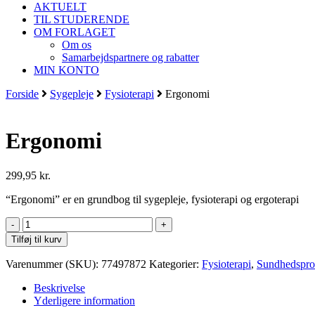
AKTUELT
TIL STUDERENDE
OM FORLAGET
Om os
Samarbejdspartnere og rabatter
MIN KONTO
Forside
Sygepleje
Fysioterapi
Ergonomi
Ergonomi
299,95
kr.
“Ergonomi” er en grundbog til sygepleje, fysioterapi og ergoterapi
Ergonomi
antal
Tilføj til kurv
Varenummer (SKU):
77497872
Kategorier:
Fysioterapi
,
Sundhedsprof
Beskrivelse
Yderligere information