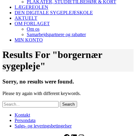
PLAKATER, STUDIETILBEHØR & KORT
LÆGEREOLEN
DEN DIGITALE SYGEPLEJESKOLE
AKTUELT
OM FORLAGET
Om os
Samarbejdspartnere og rabatter
MIN KONTO
Results For
"borgernær
sygepleje"
Sorry, no results were found.
Please try again with different keywords.
Search
Kontakt
Persondata
Salgs- og leveringsbetingelser
Facebook
LinkedIn
Instagram