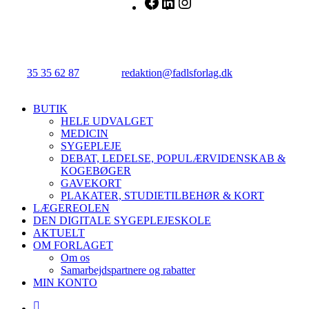
FADL's Forlag
Njalsgade 21G, 3. sal, 2300 København S.
Tlf.:
35 35 62 87
| E-mail:
redaktion@fadlsforlag.dk
| CVR:
34145318
Close
BUTIK
Menu
HELE UDVALGET
MEDICIN
SYGEPLEJE
DEBAT, LEDELSE, POPULÆRVIDENSKAB &
KOGEBØGER
GAVEKORT
PLAKATER, STUDIETILBEHØR & KORT
LÆGEREOLEN
DEN DIGITALE SYGEPLEJESKOLE
AKTUELT
OM FORLAGET
Om os
Samarbejdspartnere og rabatter
MIN KONTO
facebook