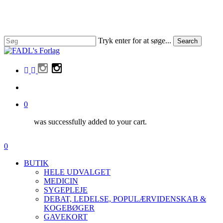
Skip
to
main
content
Tryk enter for at søge...
Search
Close
Search
facebook
linkedin
instagram
search
0
was successfully added to your cart.
Menu
search
0
Menu
BUTIK
HELE UDVALGET
MEDICIN
SYGEPLEJE
DEBAT, LEDELSE, POPULÆRVIDENSKAB &
KOGEBØGER
GAVEKORT