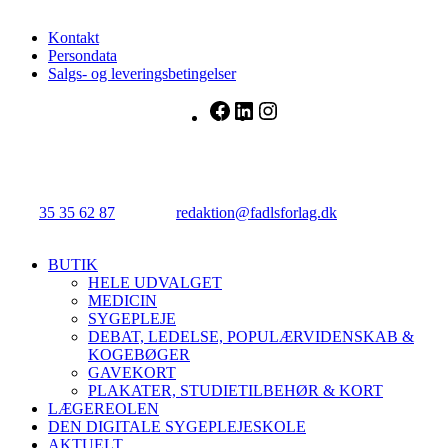
Kontakt
Persondata
Salgs- og leveringsbetingelser
Facebook
LinkedIn
Instagram
FADL's Forlag
Njalsgade 21G, 3. sal, 2300 København S.
Tlf.:
35 35 62 87
| E-mail:
redaktion@fadlsforlag.dk
| CVR:
34145318
Close
BUTIK
Menu
HELE UDVALGET
MEDICIN
SYGEPLEJE
DEBAT, LEDELSE, POPULÆRVIDENSKAB &
KOGEBØGER
GAVEKORT
PLAKATER, STUDIETILBEHØR & KORT
LÆGEREOLEN
DEN DIGITALE SYGEPLEJESKOLE
AKTUELT