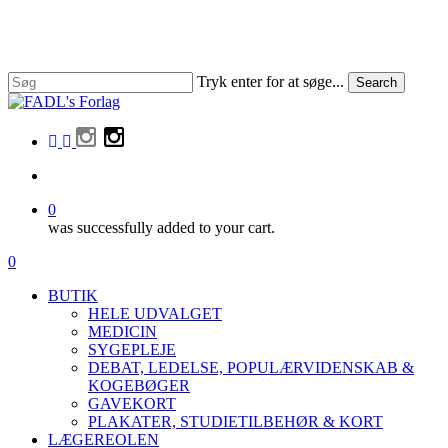
Skip
to
main
content
Tryk enter for at søge...
Search
Close
Search
facebook
linkedin
instagram
search
0
was successfully added to your cart.
Menu
search
0
Menu
BUTIK
HELE UDVALGET
MEDICIN
SYGEPLEJE
DEBAT, LEDELSE, POPULÆRVIDENSKAB &
KOGEBØGER
GAVEKORT
PLAKATER, STUDIETILBEHØR & KORT
LÆGEREOLEN