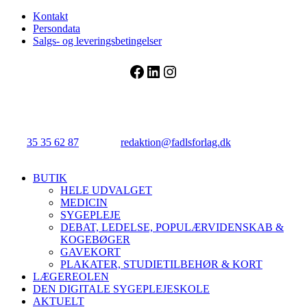
Kontakt
Persondata
Salgs- og leveringsbetingelser
Facebook
LinkedIn
Instagram
FADL's Forlag
Njalsgade 21G, 3. sal, 2300 København S.
Tlf.:
35 35 62 87
| E-mail:
redaktion@fadlsforlag.dk
| CVR:
34145318
Close
BUTIK
Menu
HELE UDVALGET
MEDICIN
SYGEPLEJE
DEBAT, LEDELSE, POPULÆRVIDENSKAB &
KOGEBØGER
GAVEKORT
PLAKATER, STUDIETILBEHØR & KORT
LÆGEREOLEN
DEN DIGITALE SYGEPLEJESKOLE
AKTUELT