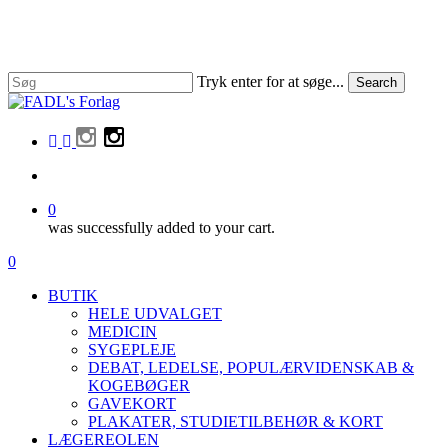
Skip
to
main
content
Tryk enter for at søge...
Search
Close
Search
facebook
linkedin
instagram
search
0
was successfully added to your cart.
Menu
search
0
Menu
BUTIK
HELE UDVALGET
MEDICIN
SYGEPLEJE
DEBAT, LEDELSE, POPULÆRVIDENSKAB &
KOGEBØGER
GAVEKORT
PLAKATER, STUDIETILBEHØR & KORT
LÆGEREOLEN