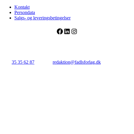
Kontakt
Persondata
Salgs- og leveringsbetingelser
Facebook
LinkedIn
Instagram
FADL's Forlag
Njalsgade 21G, 3. sal, 2300 København S.
Tlf.:
35 35 62 87
| E-mail:
redaktion@fadlsforlag.dk
| CVR:
34145318
Close
BUTIK
Menu
HELE UDVALGET
MEDICIN
SYGEPLEJE
DEBAT, LEDELSE, POPULÆRVID
KOGEBØGER
GAVEKORT
PLAKATER, STUDIETILBEHØR &
LÆGEREOLEN
DEN DIGITALE SYGEPLEJESKOLE
AKTUELT