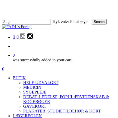
Skip
to
main
content
Tryk enter for at søge...
Search
Close
Search
facebook
linkedin
instagram
search
0
was successfully added to your cart.
Menu
search
0
Menu
BUTIK
HELE UDVALGET
MEDICIN
SYGEPLEJE
DEBAT, LEDELSE, POPULÆRVIDENSKAB &
KOGEBØGER
GAVEKORT
PLAKATER, STUDIETILBEHØR & KORT
LÆGEREOLEN