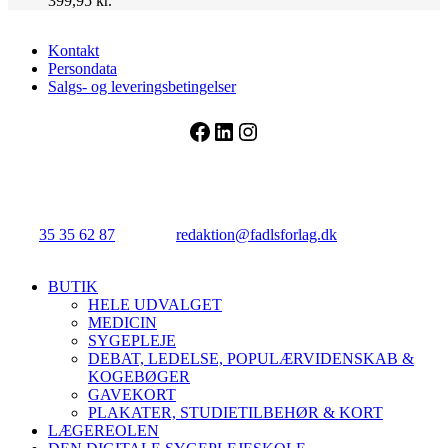
399,95
kr.
Kontakt
Persondata
Salgs- og leveringsbetingelser
Facebook
LinkedIn
Instagram
FADL's Forlag
Njalsgade 21G, 3. sal, 2300 København S.
Tlf.:
35 35 62 87
| E-mail:
redaktion@fadlsforlag.dk
| CVR:
34145318
Close
BUTIK
Menu
HELE UDVALGET
MEDICIN
SYGEPLEJE
DEBAT, LEDELSE, POPULÆRVIDENSKAB &
KOGEBØGER
GAVEKORT
PLAKATER, STUDIETILBEHØR & KORT
LÆGEREOLEN