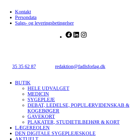
Kontakt
Persondata
Salgs- og leveringsbetingelser
Facebook
LinkedIn
Instagram
FADL's Forlag
Njalsgade 21G, 3. sal, 2300 København S.
Tlf.:
35 35 62 87
| E-mail:
redaktion@fadlsforlag.dk
| CVR:
34145318
Close
BUTIK
Menu
HELE UDVALGET
MEDICIN
SYGEPLEJE
DEBAT, LEDELSE, POPULÆRVIDENSKAB &
KOGEBØGER
GAVEKORT
PLAKATER, STUDIETILBEHØR & KORT
LÆGEREOLEN
DEN DIGITALE SYGEPLEJESKOLE
AKTUELT