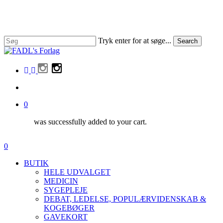
Skip
to
main
content
Tryk enter for at søge...
Search
Close
Search
facebook
linkedin
instagram
search
0
was successfully added to your cart.
Menu
search
0
Menu
BUTIK
HELE UDVALGET
MEDICIN
SYGEPLEJE
DEBAT, LEDELSE, POPULÆRVIDENSKAB &
KOGEBØGER
GAVEKORT