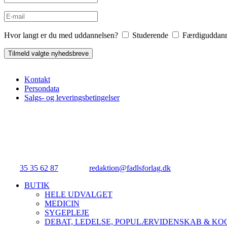
Hvor langt er du med uddannelsen?
Studerende
Færdiguddan
Kontakt
Persondata
Salgs- og leveringsbetingelser
FADL's Forlag
Njalsgade 21G, 3. sal, 2300 København S.
Tlf.:
35 35 62 87
| E-mail:
redaktion@fadlsforlag.dk
| CVR: 3414531
Close
BUTIK
Menu
HELE UDVALGET
MEDICIN
SYGEPLEJE
DEBAT, LEDELSE, POPULÆRVIDENSKAB & K