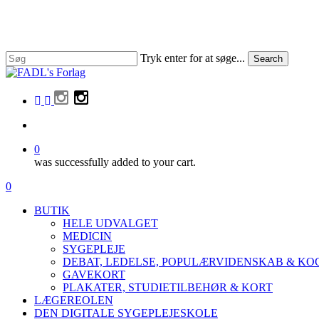
Skip
to
main
content
Tryk enter for at søge...
Search
Close
Search
facebook
linkedin
instagram
search
0
was successfully added to your cart.
Menu
search
0
Menu
BUTIK
HELE UDVALGET
MEDICIN
SYGEPLEJE
DEBAT, LEDELSE, POPULÆRVIDENSKAB & K
GAVEKORT
PLAKATER, STUDIETILBEHØR & KORT
LÆGEREOLEN
DEN DIGITALE SYGEPLEJESKOLE