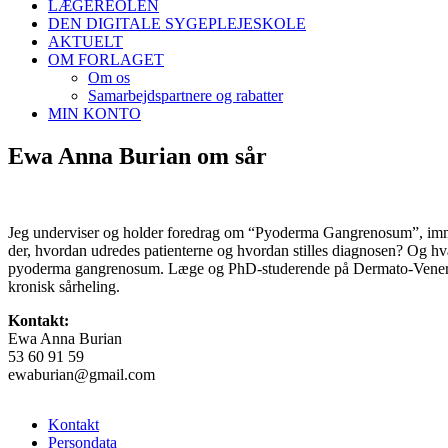
LÆGEREOLEN
DEN DIGITALE SYGEPLEJESKOLE
AKTUELT
OM FORLAGET
Om os
Samarbejdspartnere og rabatter
MIN KONTO
Ewa Anna Burian om sår
Jeg underviser og holder foredrag om “Pyoderma Gangrenosum”, immunol
der, hvordan udredes patienterne og hvordan stilles diagnosen? Og hv
pyoderma gangrenosum. Læge og PhD-studerende på Dermato-Venerologi
kronisk sårheling.
Kontakt:
Ewa Anna Burian
53 60 91 59
ewaburian@gmail.com
Kontakt
Persondata