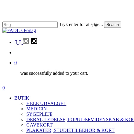
Skip
to
main
content
Tryk enter for at søge...
Search
Close
Search
facebook
linkedin
instagram
search
0
was successfully added to your cart.
Menu
search
0
Menu
BUTIK
HELE UDVALGET
MEDICIN
SYGEPLEJE
DEBAT, LEDELSE, POPULÆRVIDENSKAB & K
GAVEKORT
PLAKATER, STUDIETILBEHØR & KORT