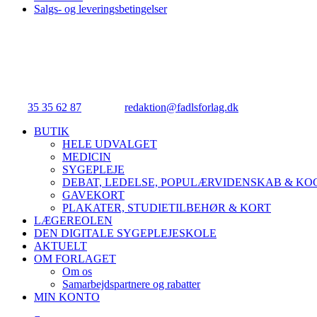
Salgs- og leveringsbetingelser
FADL's Forlag
Njalsgade 21G, 3. sal, 2300 København S.
Tlf.:
35 35 62 87
| E-mail:
redaktion@fadlsforlag.dk
| CVR: 3414531
Close
BUTIK
Menu
HELE UDVALGET
MEDICIN
SYGEPLEJE
DEBAT, LEDELSE, POPULÆRVIDENSKAB & K
GAVEKORT
PLAKATER, STUDIETILBEHØR & KORT
LÆGEREOLEN
DEN DIGITALE SYGEPLEJESKOLE
AKTUELT
OM FORLAGET
Om os
Samarbejdspartnere og rabatter
MIN KONTO