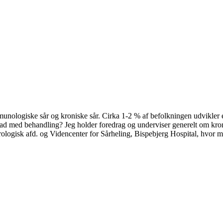
ogiske sår og kroniske sår. Cirka 1-2 % af befolkningen udvikler et kr
ad med behandling? Jeg holder foredrag og underviser generelt om kron
sk afd. og Videncenter for Sårheling, Bispebjerg Hospital, hvor mit