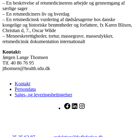
– En beskrivelse af retsmedicinerens arbejde og gennemgang af
særlige sager
– En retsmediciners liv og hverdag
– En retsmedicinsk vurdering af dødsårsagerne hos danske
kongelige og historiske berømtheder og forfattere, fx Karen Blixen,
Christian d, 7., Oscar Wilde
– Menneskerettigheder, tortur, massegrave, masseulykker,
retsmedicinsk dokumentation internationalt
Kontakt:
Jørgen Lange Thomsen
Tlf. 40 86 76 95
jthomsen@health.sdu.dk
Kontakt
Persondata
Salgs- og leveringsbetingelser
Facebook
LinkedIn
Instagram
FADL's Forlag
Njalsgade 21G, 3. sal, 2300 København S.