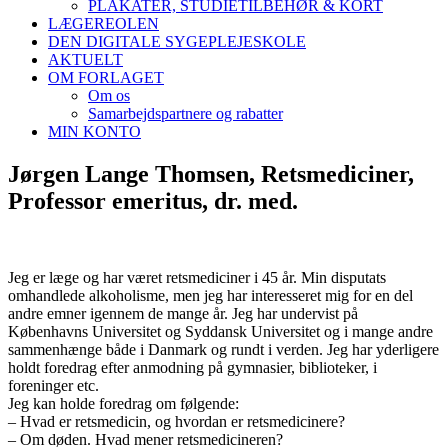
PLAKATER, STUDIETILBEHØR & KORT
LÆGEREOLEN
DEN DIGITALE SYGEPLEJESKOLE
AKTUELT
OM FORLAGET
Om os
Samarbejdspartnere og rabatter
MIN KONTO
Jørgen Lange Thomsen, Retsmediciner,
Professor emeritus, dr. med.
Jeg er læge og har været retsmediciner i 45 år. Min disputats
omhandlede alkoholisme, men jeg har interesseret mig for en del
andre emner igennem de mange år. Jeg har undervist på
Københavns Universitet og Syddansk Universitet og i mange andre
sammenhænge både i Danmark og rundt i verden. Jeg har yderligere
holdt foredrag efter anmodning på gymnasier, biblioteker, i
foreninger etc.
Jeg kan holde foredrag om følgende:
– Hvad er retsmedicin, og hvordan er retsmedicinere?
– Om døden. Hvad mener retsmedicineren?