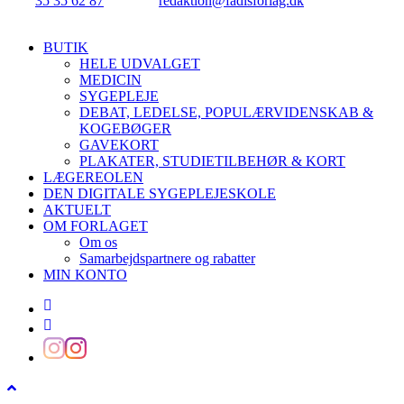
Tlf.:
35 35 62 87
| E-mail:
redaktion@fadlsforlag.dk
| CVR:
34145318
Close
BUTIK
Menu
HELE UDVALGET
MEDICIN
SYGEPLEJE
DEBAT, LEDELSE, POPULÆRVIDENSKAB &
KOGEBØGER
GAVEKORT
PLAKATER, STUDIETILBEHØR & KORT
LÆGEREOLEN
DEN DIGITALE SYGEPLEJESKOLE
AKTUELT
OM FORLAGET
Om os
Samarbejdspartnere og rabatter
MIN KONTO
facebook
linkedin
instagram