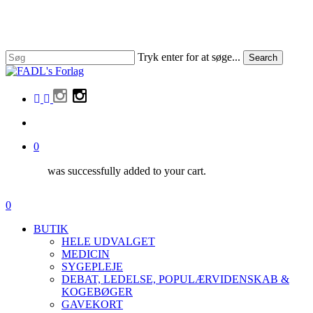
Skip
to
main
content
Tryk enter for at søge...
Search
Close
Search
facebook
linkedin
instagram
search
0
was successfully added to your cart.
Menu
search
0
Menu
BUTIK
HELE UDVALGET
MEDICIN
SYGEPLEJE
DEBAT, LEDELSE, POPULÆRVIDENSKAB &
KOGEBØGER
GAVEKORT