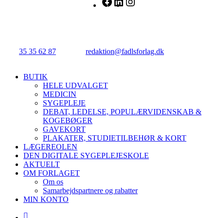
FADL's Forlag
Njalsgade 21G, 3. sal, 2300 København S.
Tlf.:
35 35 62 87
| E-mail:
redaktion@fadlsforlag.dk
| CVR:
34145318
Close
BUTIK
Menu
HELE UDVALGET
MEDICIN
SYGEPLEJE
DEBAT, LEDELSE, POPULÆRVIDENSKAB &
KOGEBØGER
GAVEKORT
PLAKATER, STUDIETILBEHØR & KORT
LÆGEREOLEN
DEN DIGITALE SYGEPLEJESKOLE
AKTUELT
OM FORLAGET
Om os
Samarbejdspartnere og rabatter
MIN KONTO
facebook