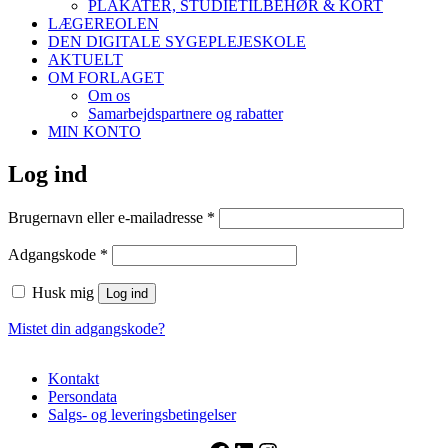
PLAKATER, STUDIETILBEHØR & KORT
LÆGEREOLEN
DEN DIGITALE SYGEPLEJESKOLE
AKTUELT
OM FORLAGET
Om os
Samarbejdspartnere og rabatter
MIN KONTO
Log ind
Påkrævet
Brugernavn eller e-mailadresse
*
Påkrævet
Adgangskode
*
Husk mig
Log ind
Mistet din adgangskode?
Kontakt
Persondata
Salgs- og leveringsbetingelser
Facebook
LinkedIn
Instagram