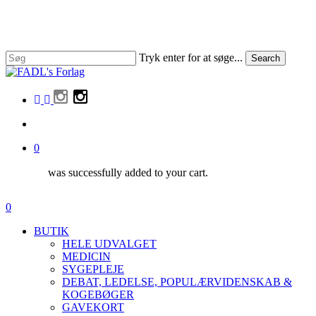
Skip
to
main
content
Tryk enter for at søge...
Search
Close
Search
facebook
linkedin
instagram
search
0
was successfully added to your cart.
Menu
search
0
Menu
BUTIK
HELE UDVALGET
MEDICIN
SYGEPLEJE
DEBAT, LEDELSE, POPULÆRVIDENSKAB &
KOGEBØGER
GAVEKORT