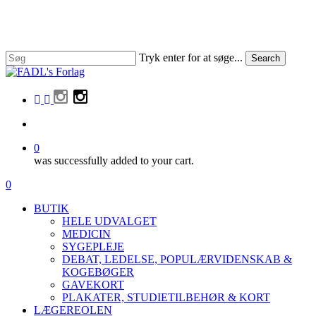
Skip
to
main
content
Tryk enter for at søge...
Search
Close
Search
facebook
linkedin
instagram
search
0
was successfully added to your cart.
Menu
search
0
Menu
BUTIK
HELE UDVALGET
MEDICIN
SYGEPLEJE
DEBAT, LEDELSE, POPULÆRVIDENSKAB &
KOGEBØGER
GAVEKORT
PLAKATER, STUDIETILBEHØR & KORT
LÆGEREOLEN