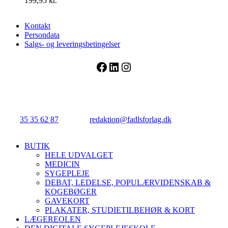
199,95
kr.
Kontakt
Persondata
Salgs- og leveringsbetingelser
Facebook
LinkedIn
Instagram
FADL's Forlag
Njalsgade 21G, 3. sal, 2300 København S.
Tlf.:
35 35 62 87
| E-mail:
redaktion@fadlsforlag.dk
| CVR:
34145318
Close
BUTIK
Menu
HELE UDVALGET
MEDICIN
SYGEPLEJE
DEBAT, LEDELSE, POPULÆRVIDENSKAB &
KOGEBØGER
GAVEKORT
PLAKATER, STUDIETILBEHØR & KORT
LÆGEREOLEN