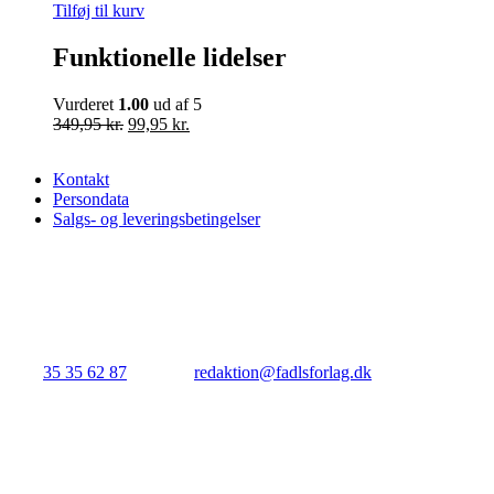
Tilføj til kurv
Funktionelle lidelser
Vurderet
1.00
ud af 5
Den
Den
349,95
kr.
99,95
kr.
oprindelige
aktuelle
pris
pris
Kontakt
var:
er:
Persondata
349,95 kr..
99,95 kr..
Salgs- og leveringsbetingelser
FADL's Forlag
Njalsgade 21G, 3. sal, 2300 København S.
Tlf.:
35 35 62 87
| E-mail:
redaktion@fadlsforlag.dk
| CVR: 3414531
Close
BUTIK
Menu
HELE UDVALGET
MEDICIN
SYGEPLEJE
DEBAT, LEDELSE, POPULÆRVI