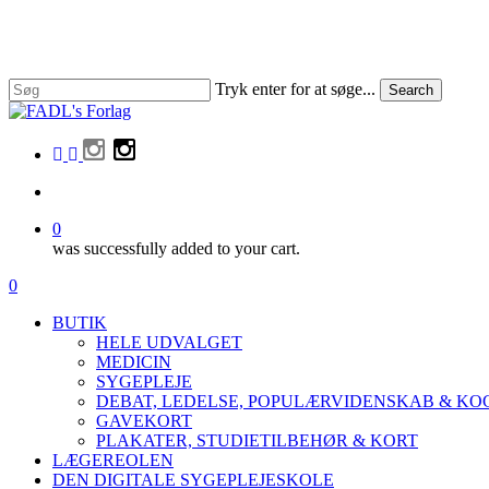
Skip
to
main
content
Tryk enter for at søge...
Search
Close
Search
facebook
linkedin
instagram
search
0
was successfully added to your cart.
Menu
search
0
Menu
BUTIK
HELE UDVALGET
MEDICIN
SYGEPLEJE
DEBAT, LEDELSE, POPULÆRVIDENSKAB & K
GAVEKORT
PLAKATER, STUDIETILBEHØR & KORT
LÆGEREOLEN
DEN DIGITALE SYGEPLEJESKOLE