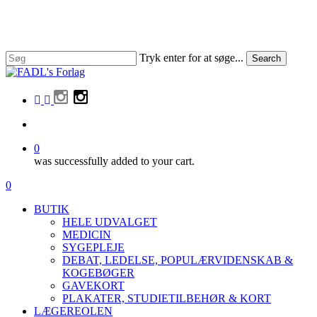
Skip
to
main
content
Tryk enter for at søge...
Search
Close
Search
facebook
linkedin
instagram
search
0
was successfully added to your cart.
Menu
search
0
Menu
BUTIK
HELE UDVALGET
MEDICIN
SYGEPLEJE
DEBAT, LEDELSE, POPULÆRVIDENSKAB &
KOGEBØGER
GAVEKORT
PLAKATER, STUDIETILBEHØR & KORT
LÆGEREOLEN