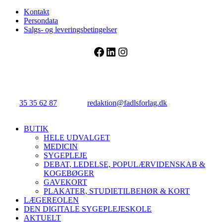
Kontakt
Persondata
Salgs- og leveringsbetingelser
Facebook
LinkedIn
Instagram
FADL's Forlag
Njalsgade 21G, 3. sal, 2300 København S.
Tlf.:
35 35 62 87
| E-mail:
redaktion@fadlsforlag.dk
| CVR:
34145318
Close
BUTIK
Menu
HELE UDVALGET
MEDICIN
SYGEPLEJE
DEBAT, LEDELSE, POPULÆRVIDENSKAB &
KOGEBØGER
GAVEKORT
PLAKATER, STUDIETILBEHØR & KORT
LÆGEREOLEN
DEN DIGITALE SYGEPLEJESKOLE
AKTUELT