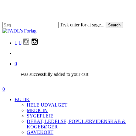
Skip
to
main
content
Tryk enter for at søge...
Search
Close
Search
facebook
linkedin
instagram
search
0
was successfully added to your cart.
Menu
search
0
Menu
BUTIK
HELE UDVALGET
MEDICIN
SYGEPLEJE
DEBAT, LEDELSE, POPULÆRVIDENSKAB &
KOGEBØGER
GAVEKORT