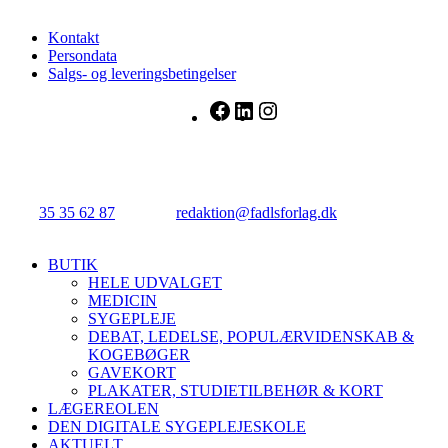
Kontakt
Persondata
Salgs- og leveringsbetingelser
Facebook
LinkedIn
Instagram
FADL's Forlag
Njalsgade 21G, 3. sal, 2300 København S.
Tlf.:
35 35 62 87
| E-mail:
redaktion@fadlsforlag.dk
| CVR:
34145318
Close
BUTIK
Menu
HELE UDVALGET
MEDICIN
SYGEPLEJE
DEBAT, LEDELSE, POPULÆRVIDENSKAB &
KOGEBØGER
GAVEKORT
PLAKATER, STUDIETILBEHØR & KORT
LÆGEREOLEN
DEN DIGITALE SYGEPLEJESKOLE
AKTUELT