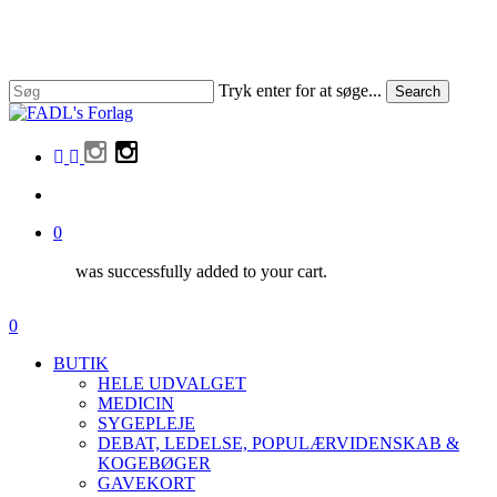
Skip
to
Close
main
Menu
content
Tryk enter for at søge...
Search
Close
Search
facebook
linkedin
instagram
search
0
was successfully added to your cart.
Menu
search
0
Menu
BUTIK
HELE UDVALGET
MEDICIN
SYGEPLEJE
DEBAT, LEDELSE, POPULÆRVIDENSKAB &
KOGEBØGER
GAVEKORT