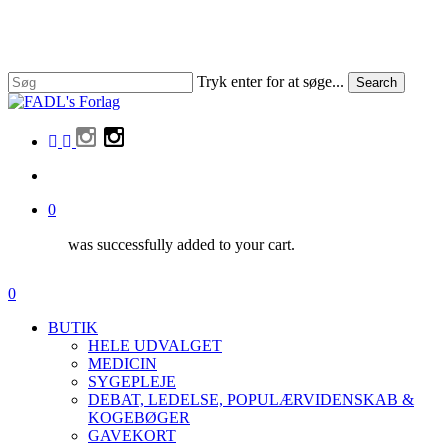
Skip
to
Close
main
Menu
content
Tryk enter for at søge...
Search
Close
Search
facebook
linkedin
instagram
search
0
was successfully added to your cart.
Menu
search
0
Menu
BUTIK
HELE UDVALGET
MEDICIN
SYGEPLEJE
DEBAT, LEDELSE, POPULÆRVIDENSKAB &
KOGEBØGER
GAVEKORT