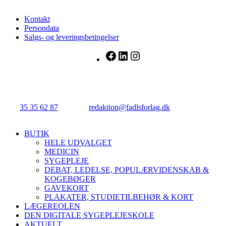
Kontakt
Persondata
Salgs- og leveringsbetingelser
Facebook
LinkedIn
Instagram
FADL's Forlag
Njalsgade 21G, 3. sal, 2300 København S.
Tlf.:
35 35 62 87
| E-mail:
redaktion@fadlsforlag.dk
| CVR:
34145318
Close
BUTIK
Menu
HELE UDVALGET
MEDICIN
SYGEPLEJE
DEBAT, LEDELSE, POPULÆRVIDENSKAB &
KOGEBØGER
GAVEKORT
PLAKATER, STUDIETILBEHØR & KORT
LÆGEREOLEN
DEN DIGITALE SYGEPLEJESKOLE
AKTUELT