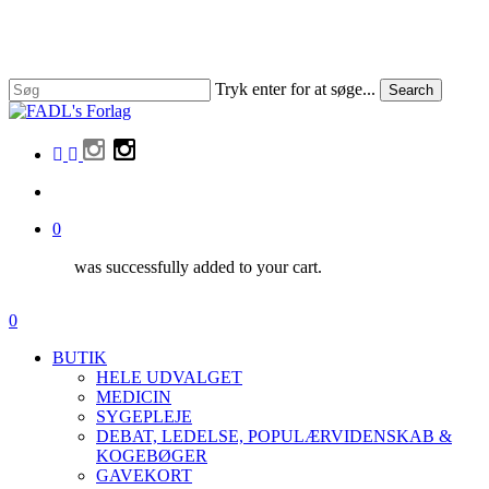
Skip
to
main
content
Tryk enter for at søge...
Search
Close
Search
facebook
linkedin
instagram
search
0
was successfully added to your cart.
Menu
search
0
Menu
BUTIK
HELE UDVALGET
MEDICIN
SYGEPLEJE
DEBAT, LEDELSE, POPULÆRVIDENSKAB &
KOGEBØGER
GAVEKORT