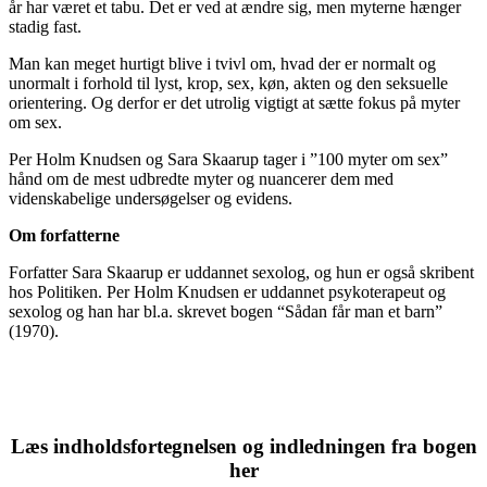
år har været et tabu. Det er ved at ændre sig, men myterne hænger
stadig fast.
Man kan meget hurtigt blive i tvivl om, hvad der er normalt og
unormalt i forhold til lyst, krop, sex, køn, akten og den seksuelle
orientering. Og derfor er det utrolig vigtigt at sætte fokus på myter
om sex.
Per Holm Knudsen og Sara Skaarup tager i ”100 myter om sex”
hånd om de mest udbredte myter og nuancerer dem med
videnskabelige undersøgelser og evidens.
Om forfatterne
Forfatter Sara Skaarup er uddannet sexolog, og hun er også skribent
hos Politiken. Per Holm Knudsen er uddannet psykoterapeut og
sexolog og han har bl.a. skrevet bogen “Sådan får man et barn”
(1970).
Læs indholdsfortegnelsen og indledningen fra bogen
her