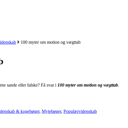
idenskab
100 myter om motion og vægttab
b
ne sande eller falske? Få svar i
100 myter om motion og vægttab
.
videnskab & kogebøger
,
Mytebøger
,
Populærvidenskab