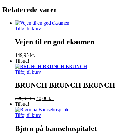
Relaterede varer
Tilføj til kurv
Vejen til en god eksamen
149,95
kr.
Tilbud!
Tilføj til kurv
BRUNCH BRUNCH BRUNCH
Den
Den
329,95
kr.
40,00
kr.
oprindelige
aktuelle
Tilbud!
pris
pris
var:
er:
Tilføj til kurv
329,95 kr..
40,00 kr..
Bjørn på bamsehospitalet