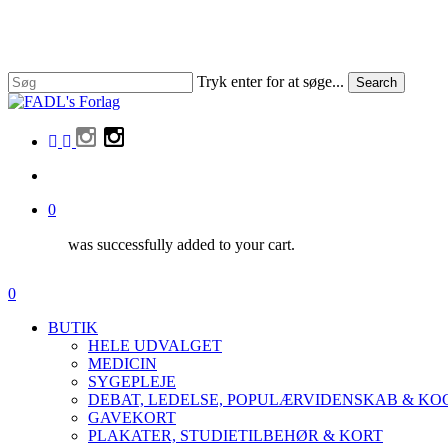
Skip
to
main
content
Tryk enter for at søge...
Search
Close
Search
facebook
linkedin
instagram
search
0
was successfully added to your cart.
Menu
search
0
Menu
BUTIK
HELE UDVALGET
MEDICIN
SYGEPLEJE
DEBAT, LEDELSE, POPULÆRVIDENSKAB & K
GAVEKORT
PLAKATER, STUDIETILBEHØR & KORT