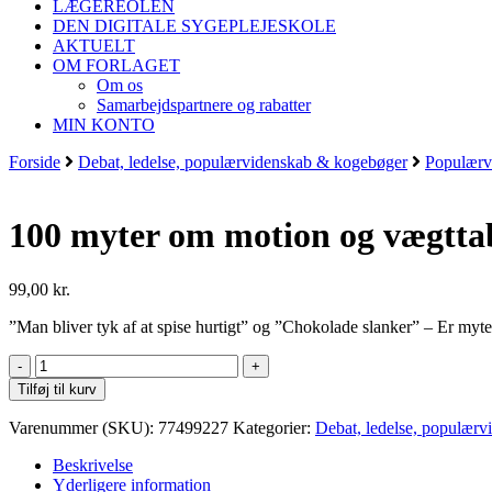
LÆGEREOLEN
DEN DIGITALE SYGEPLEJESKOLE
AKTUELT
OM FORLAGET
Om os
Samarbejdspartnere og rabatter
MIN KONTO
Forside
Debat, ledelse, populærvidenskab & kogebøger
Populærv
100 myter om motion og vægtta
99,00
kr.
”Man bliver tyk af at spise hurtigt” og ”Chokolade slanker” – Er myter
100
myter
Tilføj til kurv
om
motion
Varenummer (SKU):
77499227
Kategorier:
Debat, ledelse, populær
og
vægttab
Beskrivelse
antal
Yderligere information