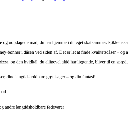
gode og uopdagede mad, du har hjemme i dit eget skatkammer: køkkenska
ey-bønner i dåsen ved siden af. Det er let at finde kvalitetsdåser – og a
zza, og den hvidkål, du alligevel altid har liggende, bliver til en spr
er, dine langtidsholdbare grøntsager – og din fantasi!
emad
og andre langtidsholdbare fødevarer