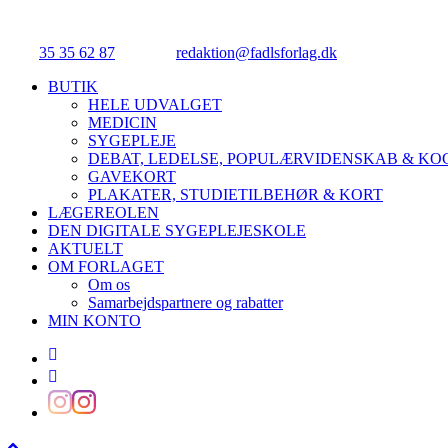
Njalsgade 21G, 3. sal, 2300 København S.
Tlf.:
35 35 62 87
| E-mail:
redaktion@fadlsforlag.dk
| CVR: 3414531
Close
BUTIK
Menu
HELE UDVALGET
MEDICIN
SYGEPLEJE
DEBAT, LEDELSE, POPULÆRVIDENSKAB & K
GAVEKORT
PLAKATER, STUDIETILBEHØR & KORT
LÆGEREOLEN
DEN DIGITALE SYGEPLEJESKOLE
AKTUELT
OM FORLAGET
Om os
Samarbejdspartnere og rabatter
MIN KONTO
facebook
linkedin
instagram