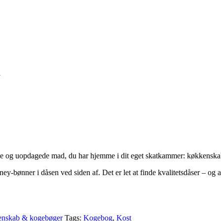
l
gode og uopdagede mad, du har hjemme i dit eget skatkammer: køkkenska
ey-bønner i dåsen ved siden af. Det er let at finde kvalitetsdåser – og a
denskab & kogebøger
Tags:
Kogebog
,
Kost