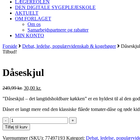
LÆGEREOLEN
DEN DIGITALE SYGEPLEJESKOLE
AKTUELT
OM FORLAGET
Om os
Samarbejdspartnere og rabatter
MIN KONTO
Forside
Debat, ledelse, populærvidenskab & kogebøger
Dåseskju
Tilbud!
Dåseskjul
Den
Den
249,99
kr.
30,00
kr.
oprindelige
aktuelle
”Dåseskjul – det langtidsholdbare køkken” er en hyldest til al den 
pris
pris
var:
er:
Dåser er langt mere end den klassiske flåede tomater-dåse og røde kidn
249,99 kr..
30,00 kr..
Dåseskjul
antal
Tilføj til kurv
Varenummer (SKU):
77497193
Kategori:
Debat, ledelse, populærvi