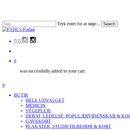
Skip
to
main
content
Tryk enter for at søge...
Search
Close
Search
facebook
linkedin
instagram
search
0
was successfully added to your cart.
Menu
search
0
Menu
BUTIK
HELE UDVALGET
MEDICIN
SYGEPLEJE
DEBAT, LEDELSE, POPULÆRVIDENSKAB & K
GAVEKORT
PLAKATER, STUDIETILBEHØR & KORT