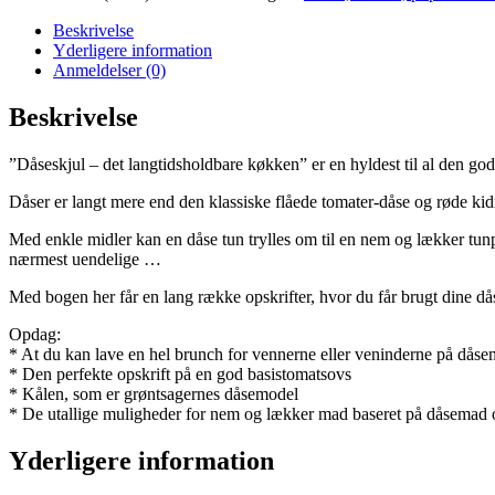
Beskrivelse
Yderligere information
Anmeldelser (0)
Beskrivelse
”Dåseskjul – det langtidsholdbare køkken” er en hyldest til al den 
Dåser er langt mere end den klassiske flåede tomater-dåse og røde kidn
Med enkle midler kan en dåse tun trylles om til en nem og lækker tunpi
nærmest uendelige …
Med bogen her får en lang række opskrifter, hvor du får brugt dine dås
Opdag:
* At du kan lave en hel brunch for vennerne eller veninderne på dås
* Den perfekte opskrift på en god basistomatsovs
* Kålen, som er grøntsagernes dåsemodel
* De utallige muligheder for nem og lækker mad baseret på dåsemad 
Yderligere information