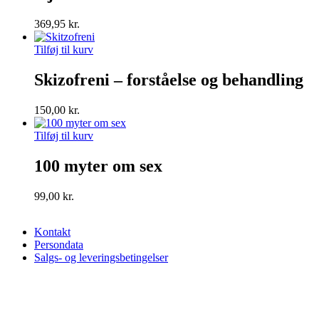
369,95
kr.
Tilføj til kurv
Skizofreni – forståelse og behandling
150,00
kr.
Tilføj til kurv
100 myter om sex
99,00
kr.
Kontakt
Persondata
Salgs- og leveringsbetingelser
FADL's Forlag