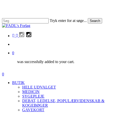
Skip
to
main
content
Tryk enter for at søge...
Search
Close
Search
facebook
linkedin
instagram
search
0
was successfully added to your cart.
Menu
search
0
Menu
BUTIK
HELE UDVALGET
MEDICIN
SYGEPLEJE
DEBAT, LEDELSE, POPULÆRVIDENSKAB &
KOGEBØGER
GAVEKORT