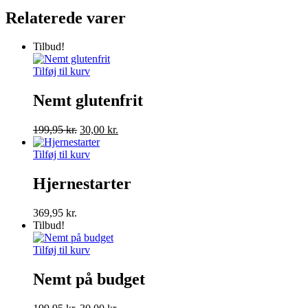
Relaterede varer
Tilbud!
Tilføj til kurv
Nemt glutenfrit
Den
Den
199,95
kr.
30,00
kr.
oprindelige
aktuelle
pris
pris
Tilføj til kurv
var:
er:
199,95 kr..
30,00 kr..
Hjernestarter
369,95
kr.
Tilbud!
Tilføj til kurv
Nemt på budget
Den
Den