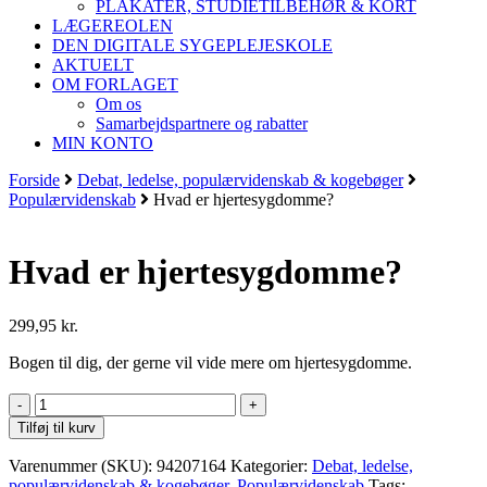
PLAKATER, STUDIETILBEHØR & KORT
LÆGEREOLEN
DEN DIGITALE SYGEPLEJESKOLE
AKTUELT
OM FORLAGET
Om os
Samarbejdspartnere og rabatter
MIN KONTO
Forside
Debat, ledelse, populærvidenskab & kogebøger
Populærvidenskab
Hvad er hjertesygdomme?
Hvad er hjertesygdomme?
299,95
kr.
Bogen til dig, der gerne vil vide mere om hjertesygdomme.
Hvad
er
Tilføj til kurv
hjertesygdomme?
antal
Varenummer (SKU):
94207164
Kategorier:
Debat, ledelse,
populærvidenskab & kogebøger
,
Populærvidenskab
Tags: