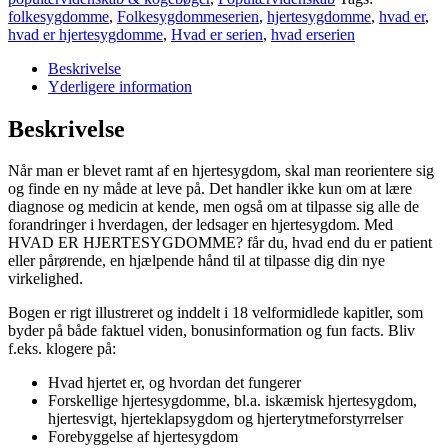
folkesygdomme
,
Folkesygdommeserien
,
hjertesygdomme
,
hvad er
,
hvad er hjertesygdomme
,
Hvad er serien
,
hvad erserien
Beskrivelse
Yderligere information
Beskrivelse
Når man er blevet ramt af en hjertesygdom, skal man reorientere sig
og finde en ny måde at leve på. Det handler ikke kun om at lære
diagnose og medicin at kende, men også om at tilpasse sig alle de
forandringer i hverdagen, der ledsager en hjertesygdom. Med
HVAD ER HJERTESYGDOMME? får du, hvad end du er patient
eller pårørende, en hjælpende hånd til at tilpasse dig din nye
virkelighed.
Bogen er rigt illustreret og inddelt i 18 velformidlede kapitler, som
byder på både faktuel viden, bonusinformation og fun facts. Bliv
f.eks. klogere på:
Hvad hjertet er, og hvordan det fungerer
Forskellige hjertesygdomme, bl.a. iskæmisk hjertesygdom,
hjertesvigt, hjerteklapsygdom og hjerterytmeforstyrrelser
Forebyggelse af hjertesygdom