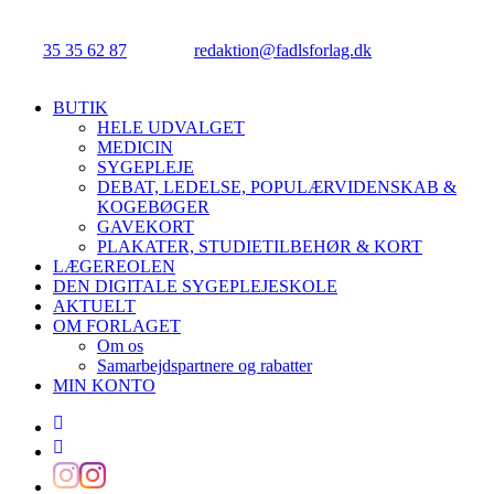
Njalsgade 21G, 3. sal, 2300 København S.
Tlf.:
35 35 62 87
| E-mail:
redaktion@fadlsforlag.dk
| CVR:
34145318
Close
BUTIK
Menu
HELE UDVALGET
MEDICIN
SYGEPLEJE
DEBAT, LEDELSE, POPULÆRVIDENSKAB &
KOGEBØGER
GAVEKORT
PLAKATER, STUDIETILBEHØR & KORT
LÆGEREOLEN
DEN DIGITALE SYGEPLEJESKOLE
AKTUELT
OM FORLAGET
Om os
Samarbejdspartnere og rabatter
MIN KONTO
facebook
linkedin
instagram