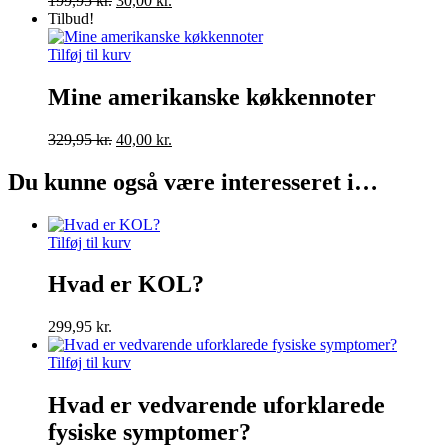
199,95
kr.
30,00
kr.
oprindelige
aktuelle
Tilbud!
pris
pris
var:
er:
Tilføj til kurv
199,95 kr..
30,00 kr..
Mine amerikanske køkkennoter
Den
Den
329,95
kr.
40,00
kr.
oprindelige
aktuelle
pris
pris
Du kunne også være interesseret i…
var:
er:
329,95 kr..
40,00 kr..
Tilføj til kurv
Hvad er KOL?
299,95
kr.
Tilføj til kurv
Hvad er vedvarende uforklarede
fysiske symptomer?