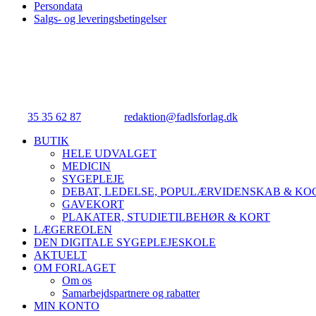
Persondata
Salgs- og leveringsbetingelser
FADL's Forlag
Njalsgade 21G, 3. sal, 2300 København S.
Tlf.:
35 35 62 87
| E-mail:
redaktion@fadlsforlag.dk
| CVR: 3414531
Close
BUTIK
Menu
HELE UDVALGET
MEDICIN
SYGEPLEJE
DEBAT, LEDELSE, POPULÆRVIDENSKAB & K
GAVEKORT
PLAKATER, STUDIETILBEHØR & KORT
LÆGEREOLEN
DEN DIGITALE SYGEPLEJESKOLE
AKTUELT
OM FORLAGET
Om os
Samarbejdspartnere og rabatter
MIN KONTO