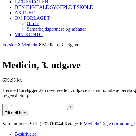
LÆGEREOLEN
DEN DIGITALE SYGEPLEJESKOLE
AKTUELT
OM FORLAGET
Om os
Samarbejdspartnere og rabatter
MIN KONTO
Forside
Medicin
Medicin, 3. udgave
Medicin, 3. udgave
699,95
kr.
Hermed foreligger den reviderede 3. udgave af den populære lærebog 
nogensinde før.
Medicin,
3.
Tilføj til kurv
udgave
antal
Varenummer (SKU):
93810044
Kategori:
Medicin
Tags:
Grundbog
,
Beskrivelse