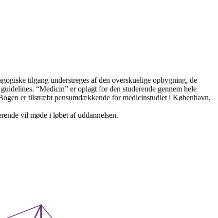
gogiske tilgang understreges af den overskuelige opbygning, de
og guidelines. “Medicin” er oplagt for den studerende gennem hele
t. Bogen er tilstræbt pensumdækkende for medicinstudiet i København,
erende vil møde i løbet af uddannelsen.