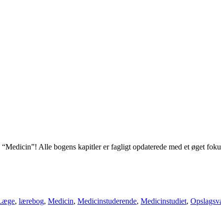
“Medicin”! Alle bogens kapitler er fagligt opdaterede med et øget fok
Læge
,
lærebog
,
Medicin
,
Medicinstuderende
,
Medicinstudiet
,
Opslagsv