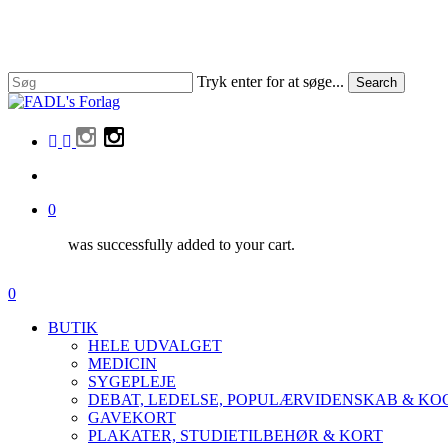
Skip
to
main
content
Tryk enter for at søge...
Search
Close
Search
facebook
linkedin
instagram
search
0
was successfully added to your cart.
Menu
search
0
Menu
BUTIK
HELE UDVALGET
MEDICIN
SYGEPLEJE
DEBAT, LEDELSE, POPULÆRVIDENSKAB & K
GAVEKORT
PLAKATER, STUDIETILBEHØR & KORT