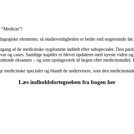
g “Medicin”!
ædagogiske elementer, så studievenligheden er bedre end nogensinde før.
mgang af de medicinske sygdomme inddelt efter subspecialer. Den pæda
/svar og cases. Samtlige kapitler er blevet opdateret med nyeste viden 
 afsluttende eksamen – og som opslagsværk til lægen efter medicinstudie
lige medicinske specialer og blandt de undervisere, som den medicinstud
Læs indholdsfortegnelsen fra bogen her