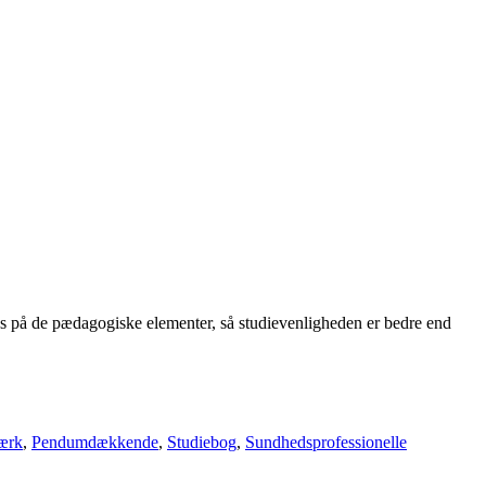
us på de pædagogiske elementer, så studievenligheden er bedre end
ærk
,
Pendumdækkende
,
Studiebog
,
Sundhedsprofessionelle