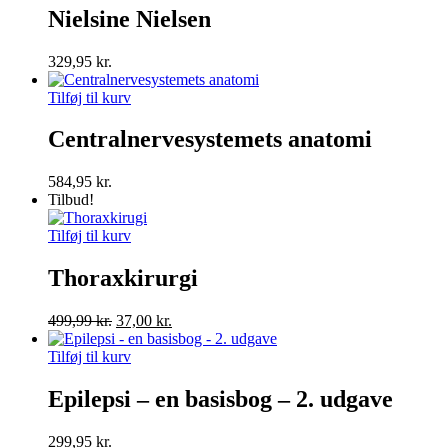
Nielsine Nielsen
329,95
kr.
Tilføj til kurv
Centralnervesystemets anatomi
584,95
kr.
Tilbud!
Tilføj til kurv
Thoraxkirurgi
Den
Den
499,99
kr.
37,00
kr.
oprindelige
aktuelle
pris
pris
Tilføj til kurv
var:
er:
499,99 kr..
37,00 kr..
Epilepsi – en basisbog – 2. udgave
299,95
kr.