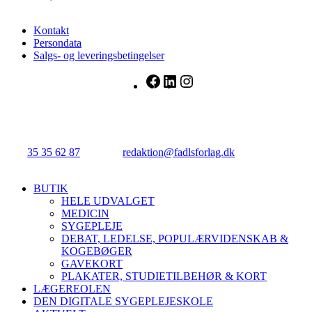
Kontakt
Persondata
Salgs- og leveringsbetingelser
Facebook
LinkedIn
Instagram
FADL's Forlag
Njalsgade 21G, 3. sal, 2300 København S.
Tlf.:
35 35 62 87
| E-mail:
redaktion@fadlsforlag.dk
| CVR:
34145318
Close
BUTIK
Menu
HELE UDVALGET
MEDICIN
SYGEPLEJE
DEBAT, LEDELSE, POPULÆRVIDENSKAB &
KOGEBØGER
GAVEKORT
PLAKATER, STUDIETILBEHØR & KORT
LÆGEREOLEN
DEN DIGITALE SYGEPLEJESKOLE