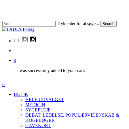
Skip
to
main
content
Tryk enter for at søge...
Search
Close
Search
facebook
linkedin
instagram
search
0
was successfully added to your cart.
Menu
search
0
Menu
BUTIK
HELE UDVALGET
MEDICIN
SYGEPLEJE
DEBAT, LEDELSE, POPULÆRVIDENSKAB &
KOGEBØGER
GAVEKORT