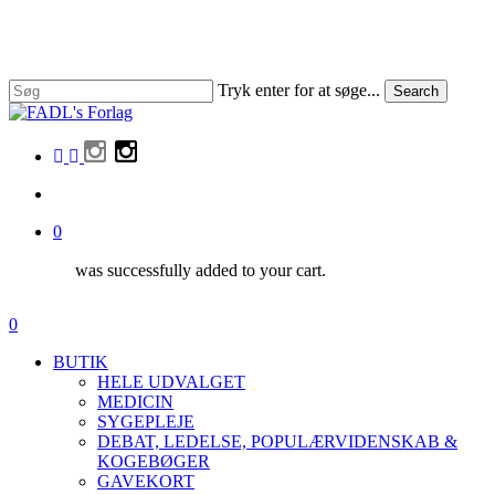
Skip
to
main
content
Tryk enter for at søge...
Search
Close
Search
facebook
linkedin
instagram
search
0
was successfully added to your cart.
Menu
search
0
Menu
BUTIK
HELE UDVALGET
MEDICIN
SYGEPLEJE
DEBAT, LEDELSE, POPULÆRVIDENSKAB &
KOGEBØGER
GAVEKORT