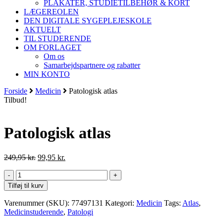
PLAKATER, STUDIETILBEHØR & KORT
LÆGEREOLEN
DEN DIGITALE SYGEPLEJESKOLE
AKTUELT
TIL STUDERENDE
OM FORLAGET
Om os
Samarbejdspartnere og rabatter
MIN KONTO
Forside
Medicin
Patologisk atlas
Tilbud!
Patologisk atlas
Den
Den
249,95
kr.
99,95
kr.
oprindelige
aktuelle
Patologisk
pris
pris
atlas
var:
er:
Tilføj til kurv
antal
249,95 kr..
99,95 kr..
Varenummer (SKU):
77497131
Kategori:
Medicin
Tags:
Atlas
,
Medicinstuderende
,
Patologi