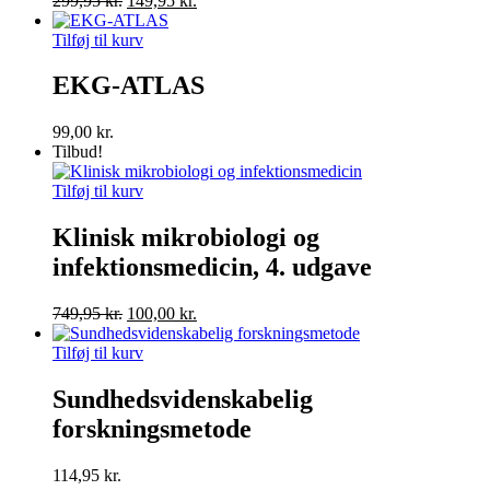
299,95
kr.
149,95
kr.
oprindelige
aktuelle
pris
pris
Tilføj til kurv
var:
er:
299,95 kr..
149,95 kr..
EKG-ATLAS
99,00
kr.
Tilbud!
Tilføj til kurv
Klinisk mikrobiologi og
infektionsmedicin, 4. udgave
Den
Den
749,95
kr.
100,00
kr.
oprindelige
aktuelle
pris
pris
Tilføj til kurv
var:
er:
749,95 kr..
100,00 kr..
Sundhedsvidenskabelig
forskningsmetode
114,95
kr.