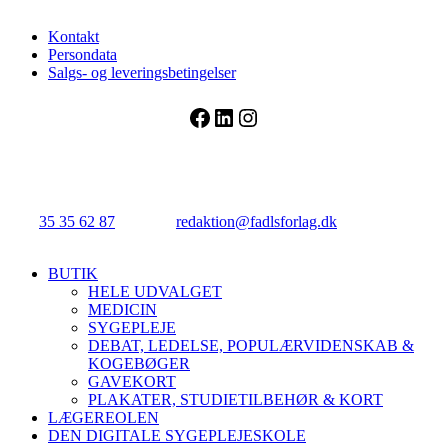
Kontakt
Persondata
Salgs- og leveringsbetingelser
Facebook
LinkedIn
Instagram
FADL's Forlag
Njalsgade 21G, 3. sal, 2300 København S.
Tlf.:
35 35 62 87
| E-mail:
redaktion@fadlsforlag.dk
| CVR:
34145318
Close
BUTIK
Menu
HELE UDVALGET
MEDICIN
SYGEPLEJE
DEBAT, LEDELSE, POPULÆRVIDENSKAB &
KOGEBØGER
GAVEKORT
PLAKATER, STUDIETILBEHØR & KORT
LÆGEREOLEN
DEN DIGITALE SYGEPLEJESKOLE