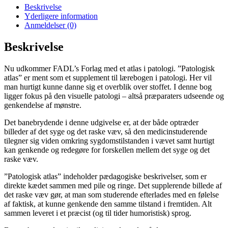
Beskrivelse
Yderligere information
Anmeldelser (0)
Beskrivelse
Nu udkommer FADL’s Forlag med et atlas i patologi. ”Patologisk
atlas” er ment som et supplement til lærebogen i patologi. Her vil
man hurtigt kunne danne sig et overblik over stoffet. I denne bog
ligger fokus på den visuelle patologi – altså præparaters udseende og
genkendelse af mønstre.
Det banebrydende i denne udgivelse er, at der både optræder
billeder af det syge og det raske væv, så den medicinstuderende
tilegner sig viden omkring sygdomstilstanden i vævet samt hurtigt
kan genkende og redegøre for forskellen mellem det syge og det
raske væv.
”Patologisk atlas” indeholder pædagogiske beskrivelser, som er
direkte kædet sammen med pile og ringe. Det supplerende billede af
det raske væv gør, at man som studerende efterlades med en følelse
af faktisk, at kunne genkende den samme tilstand i fremtiden. Alt
sammen leveret i et præcist (og til tider humoristisk) sprog.