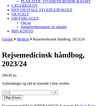
PLAKATER, STUDIETILBEHØR & KORT
LÆGEREOLEN
DEN DIGITALE SYGEPLEJESKOLE
AKTUELT
OM FORLAGET
Om os
Samarbejdspartnere og rabatter
MIN KONTO
Forside
Medicin
Rejsemedicinsk håndbog, 2023/24
Rejsemedicinsk håndbog,
2023/24
299,95
kr.
Anbefalinger og råd til rejsende i hele verden.
Rejsemedicinsk
håndbog,
Tilføj til kurv
2023/24
antal
Varenummer (SKU):
9788794207676
Kategori:
Medicin
Tags: