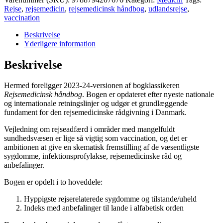
Rejse
,
rejsemedicin
,
rejsemedicinsk håndbog
,
udlandsrejse
,
vaccination
Beskrivelse
Yderligere information
Beskrivelse
Hermed foreligger 2023-24-versionen af bogklassikeren
Rejsemedicinsk håndbog
. Bogen er opdateret efter nyeste nationale
og internationale retningslinjer og udgør et grundlæggende
fundament for den rejsemedicinske rådgivning i Danmark.
Vejledning om rejseadfærd i områder med mangelfuldt
sundhedsvæsen er lige så vigtig som vaccination, og det er
ambitionen at give en skematisk fremstilling af de væsentligste
sygdomme, infektionsprofylakse, rejsemedicinske råd og
anbefalinger.
Bogen er opdelt i to hoveddele:
Hyppigste rejserelaterede sygdomme og tilstande/uheld
Indeks med anbefalinger til lande i alfabetisk orden