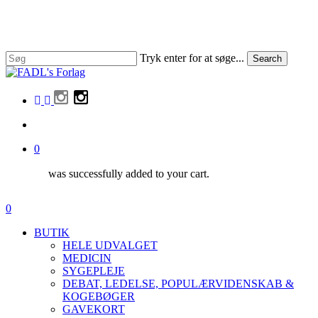
Skip
to
main
content
Tryk enter for at søge...
Search
Close
Search
facebook
linkedin
instagram
search
0
was successfully added to your cart.
Menu
search
0
Menu
BUTIK
HELE UDVALGET
MEDICIN
SYGEPLEJE
DEBAT, LEDELSE, POPULÆRVIDENSKAB &
KOGEBØGER
GAVEKORT