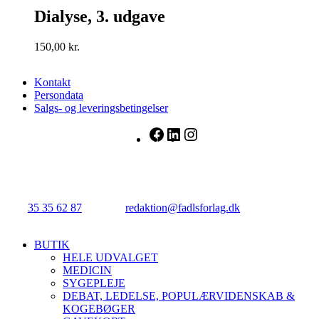
Dialyse, 3. udgave
150,00
kr.
Kontakt
Persondata
Salgs- og leveringsbetingelser
Facebook
LinkedIn
Instagram
FADL's Forlag
Njalsgade 21G, 3. sal, 2300 København S.
Tlf.:
35 35 62 87
| E-mail:
redaktion@fadlsforlag.dk
| CVR:
34145318
Close
BUTIK
Menu
HELE UDVALGET
MEDICIN
SYGEPLEJE
DEBAT, LEDELSE, POPULÆRVIDENSKAB &
KOGEBØGER