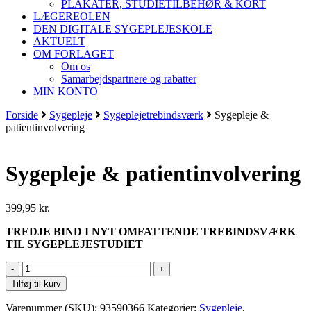
PLAKATER, STUDIETILBEHØR & KORT
LÆGEREOLEN
DEN DIGITALE SYGEPLEJESKOLE
AKTUELT
OM FORLAGET
Om os
Samarbejdspartnere og rabatter
MIN KONTO
Forside
Sygepleje
Sygeplejetrebindsværk
Sygepleje &
patientinvolvering
Sygepleje & patientinvolvering
399,95
kr.
TREDJE BIND I NYT OMFATTENDE TREBINDSVÆRK
TIL SYGEPLEJESTUDIET
Sygepleje
&
Tilføj til kurv
patientinvolvering
antal
Varenummer (SKU):
93590366
Kategorier:
Sygepleje
,