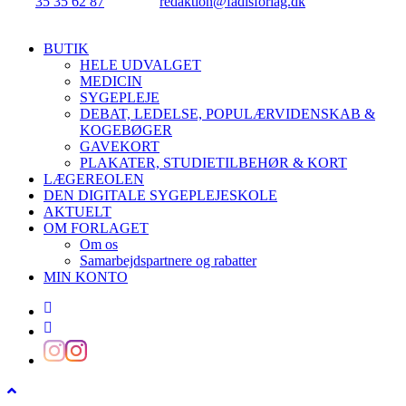
Tlf.:
35 35 62 87
| E-mail:
redaktion@fadlsforlag.dk
| CVR:
34145318
Close
BUTIK
Menu
HELE UDVALGET
MEDICIN
SYGEPLEJE
DEBAT, LEDELSE, POPULÆRVIDENSKAB &
KOGEBØGER
GAVEKORT
PLAKATER, STUDIETILBEHØR & KORT
LÆGEREOLEN
DEN DIGITALE SYGEPLEJESKOLE
AKTUELT
OM FORLAGET
Om os
Samarbejdspartnere og rabatter
MIN KONTO
facebook
linkedin
instagram