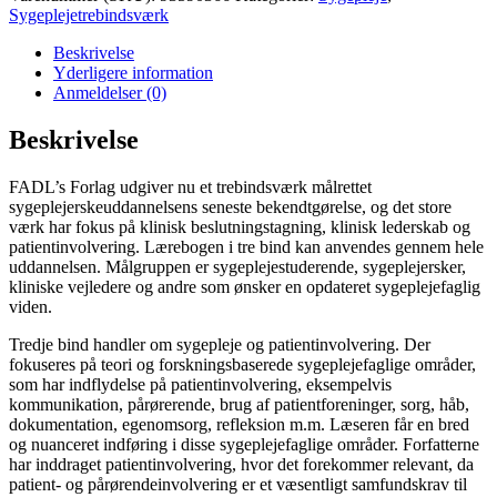
Sygeplejetrebindsværk
Beskrivelse
Yderligere information
Anmeldelser (0)
Beskrivelse
FADL’s Forlag udgiver nu et trebindsværk målrettet
sygeplejerskeuddannelsens seneste bekendtgørelse, og det store
værk har fokus på klinisk beslutningstagning, klinisk lederskab og
patientinvolvering. Lærebogen i tre bind kan anvendes gennem hele
uddannelsen. Målgruppen er sygeplejestuderende, sygeplejersker,
kliniske vejledere og andre som ønsker en opdateret sygeplejefaglig
viden.
Tredje bind handler om sygepleje og patientinvolvering. Der
fokuseres på teori og forskningsbaserede sygeplejefaglige områder,
som har indflydelse på patientinvolvering, eksempelvis
kommunikation, pårørerende, brug af patientforeninger, sorg, håb,
dokumentation, egenomsorg, refleksion m.m. Læseren får en bred
og nuanceret indføring i disse sygeplejefaglige områder. Forfatterne
har inddraget patientinvolvering, hvor det forekommer relevant, da
patient- og pårørendeinvolvering er et væsentligt samfundskrav til