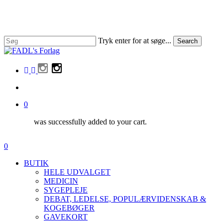
Skip
to
main
content
Tryk enter for at søge...
Search
Close
Search
facebook
linkedin
instagram
search
0
was successfully added to your cart.
Menu
search
0
Menu
BUTIK
HELE UDVALGET
MEDICIN
SYGEPLEJE
DEBAT, LEDELSE, POPULÆRVIDENSKAB &
KOGEBØGER
GAVEKORT