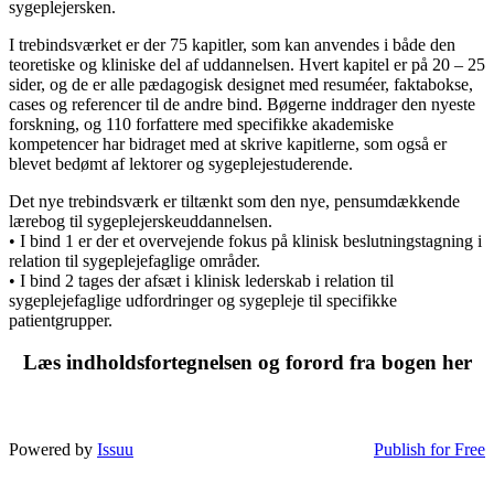
sygeplejersken.
I trebindsværket er der 75 kapitler, som kan anvendes i både den
teoretiske og kliniske del af uddannelsen. Hvert kapitel er på 20 – 25
sider, og de er alle pædagogisk designet med resuméer, faktabokse,
cases og referencer til de andre bind. Bøgerne inddrager den nyeste
forskning, og 110 forfattere med specifikke akademiske
kompetencer har bidraget med at skrive kapitlerne, som også er
blevet bedømt af lektorer og sygeplejestuderende.
Det nye trebindsværk er tiltænkt som den nye, pensumdækkende
lærebog til sygeplejerskeuddannelsen.
• I bind 1 er der et overvejende fokus på klinisk beslutningstagning i
relation til sygeplejefaglige områder.
• I bind 2 tages der afsæt i klinisk lederskab i relation til
sygeplejefaglige udfordringer og sygepleje til specifikke
patientgrupper.
Læs indholdsfortegnelsen og forord fra bogen her
Powered by
Issuu
Publish for Free