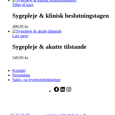
Tilføj til kurv
Sygepleje & klinisk beslutningstagen
499,95
kr.
Læs mere
Sygepleje & akutte tilstande
549,95
kr.
Kontakt
Persondata
Salgs- og leveringsbetingelser
Facebook
LinkedIn
Instagram
FADL's Forlag
Njalsgade 21G, 3. sal, 2300 København S.