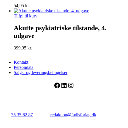
54,95
kr.
Tilføj til kurv
Akutte psykiatriske tilstande, 4.
udgave
399,95
kr.
Kontakt
Persondata
Salgs- og leveringsbetingelser
Facebook
LinkedIn
Instagram
FADL's Forlag
Njalsgade 21G, 3. sal, 2300 København S.
Tlf.:
35 35 62 87
| E-mail:
redaktion@fadlsforlag.dk
| CVR:
34145318