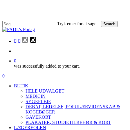
Skip
to
Close
main
Menu
content
Tryk enter for at søge...
Search
Close
Search
facebook
linkedin
instagram
search
0
was successfully added to your cart.
Menu
search
0
Menu
BUTIK
HELE UDVALGET
MEDICIN
SYGEPLEJE
DEBAT, LEDELSE, POPULÆRVIDENSKAB &
KOGEBØGER
GAVEKORT
PLAKATER, STUDIETILBEHØR & KORT
LÆGEREOLEN