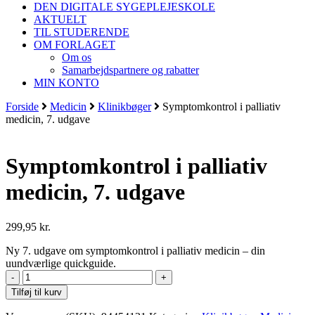
DEN DIGITALE SYGEPLEJESKOLE
AKTUELT
TIL STUDERENDE
OM FORLAGET
Om os
Samarbejdspartnere og rabatter
MIN KONTO
Forside
Medicin
Klinikbøger
Symptomkontrol i palliativ
medicin, 7. udgave
Symptomkontrol i palliativ
medicin, 7. udgave
299,95
kr.
Ny 7. udgave om symptomkontrol i palliativ medicin – din
uundværlige quickguide.
Symptomkontrol
i
Tilføj til kurv
palliativ
medicin,