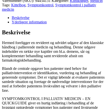
Varenummer (SKU):
94454131
Kategorier:
Klinikbøger
,
Medicin
7.
Tags:
Kittelbog
,
Symptomkontrol
,
Symptomkontrol i palliativ
udgave
medicin
antal
Beskrivelse
Yderligere information
Beskrivelse
Hermed foreligger en revideret og udvidet udgave af den klassiske
håndbog i pallierende medicin og behandling. Denne udgave
indeholder en række nye kapitler om bl.a. demens, sår og
komplementær behandling samt reviderede afsnit om
farmakologiskbehandling.
Blandt de centrale opgaver hos patienter med behov for
palliativintervention er identifikation, vurdering og behandling af
generende symptomer. Det er vigtigt løbende at evaluere patientens
samlede situation og foretage de nødvendige interventioner for der
med at forbedre patientens livskvalitet og velvære i den palliative
fase.
SYMPTOMKONTROL I PALLIATIV MEDICIN – EN
QUICKGUIDE giver en hurtig indføring i behandling af de
hyppigst optrædende symptomer hos patienter med livstruende