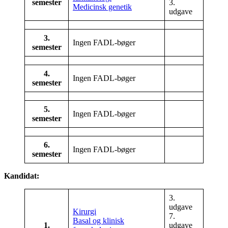
semester
3.
Medicinsk genetik
udgave
3.
Ingen FADL-bøger
semester
4.
Ingen FADL-bøger
semester
5.
Ingen FADL-bøger
semester
6.
Ingen FADL-bøger
semester
Kandidat:
3.
udgave
Kirurgi
7.
Basal og klinisk
1.
udgave