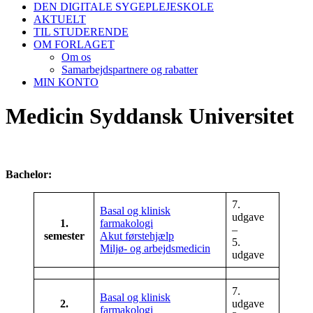
DEN DIGITALE SYGEPLEJESKOLE
AKTUELT
TIL STUDERENDE
OM FORLAGET
Om os
Samarbejdspartnere og rabatter
MIN KONTO
Medicin Syddansk Universitet
Bachelor:
7.
Basal og klinisk
udgave
1.
farmakologi
–
semester
Akut førstehjælp
5.
Miljø- og arbejdsmedicin
udgave
7.
Basal og klinisk
2.
udgave
farmakologi