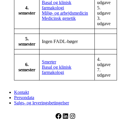
Basal og klinisk
udgave
4.
farmakologi
5.
semester
Miljø- og arbejdsmedicin
udgave
Medicinsk genetik
3.
udgave
5.
Ingen FADL-bøger
semester
4.
Smerter
6.
udgave
Basal og klinisk
semester
7.
farmakologi
udgave
Kontakt
Persondata
Salgs- og leveringsbetingelser
Facebook
LinkedIn
Instagram
FADL's Forlag