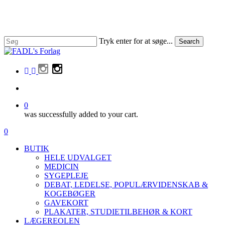
Skip
to
Close
main
Menu
content
Tryk enter for at søge...
Search
Close
Search
facebook
linkedin
instagram
search
0
was successfully added to your cart.
Menu
search
0
Menu
BUTIK
HELE UDVALGET
MEDICIN
SYGEPLEJE
DEBAT, LEDELSE, POPULÆRVIDENSKAB &
KOGEBØGER
GAVEKORT
PLAKATER, STUDIETILBEHØR & KORT
LÆGEREOLEN