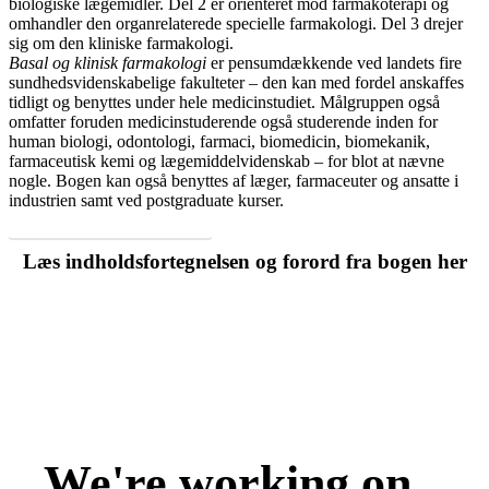
biologiske lægemidler. Del 2 er orienteret mod farmakoterapi og
omhandler den organrelaterede specielle farmakologi. Del 3 drejer
sig om den kliniske farmakologi.
Basal og klinisk farmakologi
er pensumdækkende ved landets fire
sundhedsvidenskabelige fakulteter – den kan med fordel anskaffes
tidligt og benyttes under hele medicinstudiet. Målgruppen også
omfatter foruden medicinstuderende også studerende inden for
human biologi, odontologi, farmaci, biomedicin, biomekanik,
farmaceutisk kemi og lægemiddelvidenskab – for blot at nævne
nogle. Bogen kan også benyttes af læger, farmaceuter og ansatte i
industrien samt ved postgraduate kurser.
Svar til Test din viden-spørgsmål
Læs indholdsfortegnelsen og forord fra bogen her