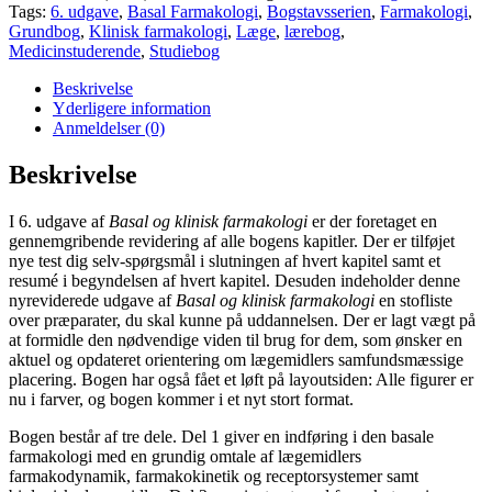
Tags:
6. udgave
,
Basal Farmakologi
,
Bogstavsserien
,
Farmakologi
,
Grundbog
,
Klinisk farmakologi
,
Læge
,
lærebog
,
Medicinstuderende
,
Studiebog
Beskrivelse
Yderligere information
Anmeldelser (0)
Beskrivelse
I 6. udgave af
Basal og klinisk farmakologi
er der foretaget en
gennemgribende revidering af alle bogens kapitler. Der er tilføjet
nye test dig selv-spørgsmål i slutningen af hvert kapitel samt et
resumé i begyndelsen af hvert kapitel. Desuden indeholder denne
nyreviderede udgave af
Basal og klinisk farmakologi
en stofliste
over præparater, du skal kunne på uddannelsen. Der er lagt vægt på
at formidle den nødvendige viden til brug for dem, som ønsker en
aktuel og opdateret orientering om lægemidlers samfundsmæssige
placering. Bogen har også fået et løft på layoutsiden: Alle figurer er
nu i farver, og bogen kommer i et nyt stort format.
Bogen består af tre dele. Del 1 giver en indføring i den basale
farmakologi med en grundig omtale af lægemidlers
farmakodynamik, farmakokinetik og receptorsystemer samt