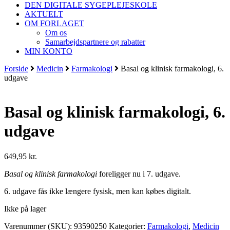
DEN DIGITALE SYGEPLEJESKOLE
AKTUELT
OM FORLAGET
Om os
Samarbejdspartnere og rabatter
MIN KONTO
Forside
Medicin
Farmakologi
Basal og klinisk farmakologi, 6.
udgave
Basal og klinisk farmakologi, 6.
udgave
649,95
kr.
Basal og klinisk farmakologi
foreligger nu i 7. udgave.
6. udgave fås ikke længere fysisk, men kan købes digitalt.
Ikke på lager
Varenummer (SKU):
93590250
Kategorier:
Farmakologi
,
Medicin