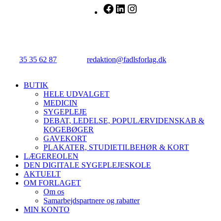
Facebook
LinkedIn
Instagram
FADL's Forlag
Njalsgade 21G, 3. sal, 2300 København S.
Tlf.:
35 35 62 87
| E-mail:
redaktion@fadlsforlag.dk
| CVR:
34145318
Close
BUTIK
Menu
HELE UDVALGET
MEDICIN
SYGEPLEJE
DEBAT, LEDELSE, POPULÆRVIDENSKAB &
KOGEBØGER
GAVEKORT
PLAKATER, STUDIETILBEHØR & KORT
LÆGEREOLEN
DEN DIGITALE SYGEPLEJESKOLE
AKTUELT
OM FORLAGET
Om os
Samarbejdspartnere og rabatter
MIN KONTO