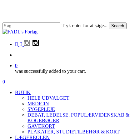
Skip
to
main
content
Tryk enter for at søge...
Search
Close
Search
facebook
linkedin
instagram
search
0
was successfully added to your cart.
Menu
search
0
Menu
BUTIK
HELE UDVALGET
MEDICIN
SYGEPLEJE
DEBAT, LEDELSE, POPULÆRVIDENSKAB &
KOGEBØGER
GAVEKORT
PLAKATER, STUDIETILBEHØR & KORT
LÆGEREOLEN