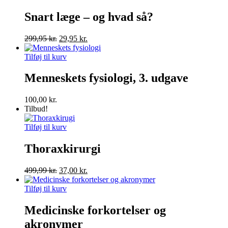
Snart læge – og hvad så?
Den
Den
299,95
kr.
29,95
kr.
oprindelige
aktuelle
pris
pris
Tilføj til kurv
var:
er:
299,95 kr..
29,95 kr..
Menneskets fysiologi, 3. udgave
100,00
kr.
Tilbud!
Tilføj til kurv
Thoraxkirurgi
Den
Den
499,99
kr.
37,00
kr.
oprindelige
aktuelle
pris
pris
Tilføj til kurv
var:
er:
499,99 kr..
37,00 kr..
Medicinske forkortelser og
akronymer