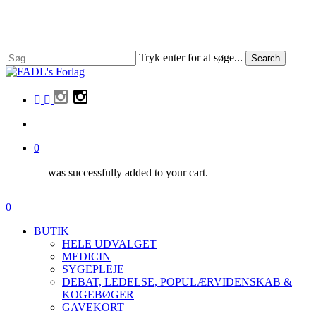
Skip
to
main
content
Tryk enter for at søge...
Search
Close
Search
facebook
linkedin
instagram
search
0
was successfully added to your cart.
Menu
search
0
Menu
BUTIK
HELE UDVALGET
MEDICIN
SYGEPLEJE
DEBAT, LEDELSE, POPULÆRVIDENSKAB &
KOGEBØGER
GAVEKORT