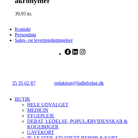
akronymer
39,95
kr.
Kontakt
Persondata
Salgs- og leveringsbetingelser
Facebook
LinkedIn
Instagram
FADL's Forlag
Njalsgade 21G, 3. sal, 2300 København S.
Tlf.:
35 35 62 87
| E-mail:
redaktion@fadlsforlag.dk
| CVR:
34145318
Close
BUTIK
Menu
HELE UDVALGET
MEDICIN
SYGEPLEJE
DEBAT, LEDELSE, POPULÆRVIDENSKAB &
KOGEBØGER
GAVEKORT
PLAKATER, STUDIETILBEHØR & KORT