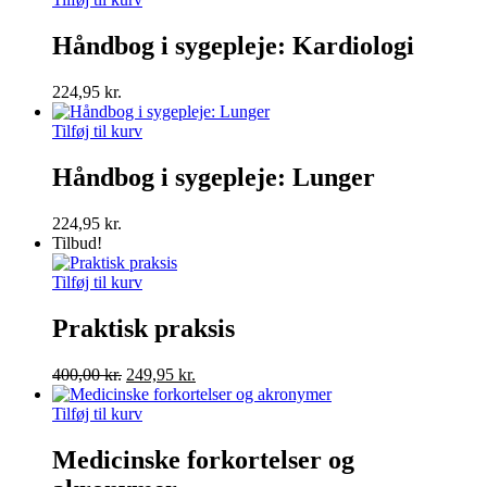
Håndbog i sygepleje: Kardiologi
224,95
kr.
Tilføj til kurv
Håndbog i sygepleje: Lunger
224,95
kr.
Tilbud!
Tilføj til kurv
Praktisk praksis
Den
Den
400,00
kr.
249,95
kr.
oprindelige
aktuelle
pris
pris
Tilføj til kurv
var:
er:
400,00 kr..
249,95 kr..
Medicinske forkortelser og