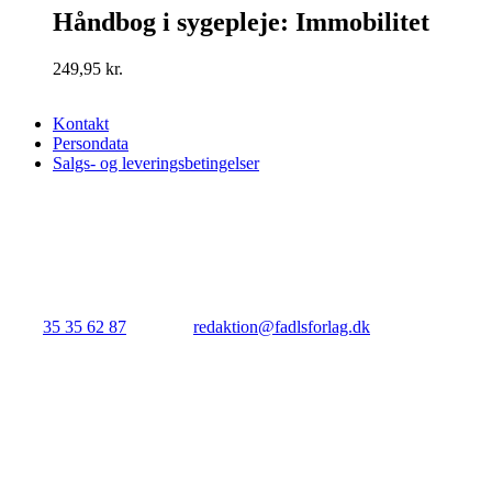
Håndbog i sygepleje: Immobilitet
249,95
kr.
Kontakt
Persondata
Salgs- og leveringsbetingelser
FADL's Forlag
Njalsgade 21G, 3. sal, 2300 København S.
Tlf.:
35 35 62 87
| E-mail:
redaktion@fadlsforlag.dk
| CVR: 3414531
Close
BUTIK
Menu
HELE UDVALGET
MEDICIN
SYGEPLEJE
DEBAT, LEDELSE, POPULÆRVI
GAVEKORT
PLAKATER, STUDIETILBEHØR &