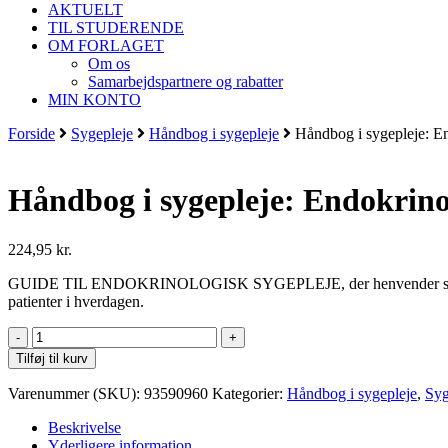
AKTUELT
TIL STUDERENDE
OM FORLAGET
Om os
Samarbejdspartnere og rabatter
MIN KONTO
Forside
Sygepleje
Håndbog i sygepleje
Håndbog i sygepleje: E
Håndbog i sygepleje: Endokrino
224,95
kr.
GUIDE TIL ENDOKRINOLOGISK SYGEPLEJE, der henvender sig til syge
patienter i hverdagen.
Håndbog
i
Tilføj til kurv
sygepleje:
Endokrinologi
Varenummer (SKU):
93590960
Kategorier:
Håndbog i sygepleje
,
Syg
antal
Beskrivelse
Yderligere information