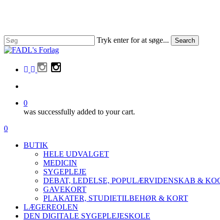
Skip
to
main
content
Tryk enter for at søge...
Search
Close
Search
facebook
linkedin
instagram
search
0
was successfully added to your cart.
Menu
search
0
Menu
BUTIK
HELE UDVALGET
MEDICIN
SYGEPLEJE
DEBAT, LEDELSE, POPULÆRVIDENSKAB & K
GAVEKORT
PLAKATER, STUDIETILBEHØR & KORT
LÆGEREOLEN
DEN DIGITALE SYGEPLEJESKOLE