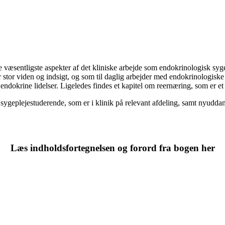
te aspekter af det kliniske arbejde som endokrinologisk sygeplej
ar stor viden og indsigt, og som til daglig arbejder med endokrinologisk
endokrine lidelser. Ligeledes findes et kapitel om reernæring, som er et
tuderende, som er i klinik på relevant afdeling, samt nyuddannede
Læs indholdsfortegnelsen og forord fra bogen her