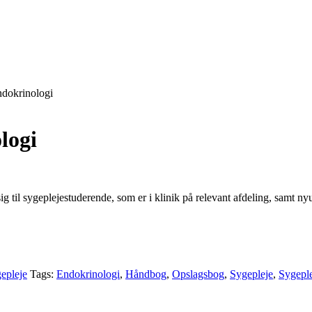
ndokrinologi
logi
plejestuderende, som er i klinik på relevant afdeling, samt nyud
epleje
Tags:
Endokrinologi
,
Håndbog
,
Opslagsbog
,
Sygepleje
,
Sygeple