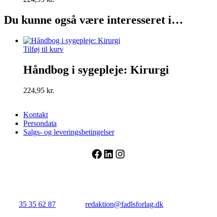
Du kunne også være interesseret i…
Tilføj til kurv
Håndbog i sygepleje: Kirurgi
224,95
kr.
Kontakt
Persondata
Salgs- og leveringsbetingelser
Facebook
LinkedIn
Instagram
FADL's Forlag
Njalsgade 21G, 3. sal, 2300 København S.
Tlf.:
35 35 62 87
| E-mail:
redaktion@fadlsforlag.dk
| CVR:
34145318