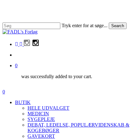
Skip
to
Close
main
Menu
content
Tryk enter for at søge...
Search
Close
Search
facebook
linkedin
instagram
search
0
was successfully added to your cart.
Menu
search
0
Menu
BUTIK
HELE UDVALGET
MEDICIN
SYGEPLEJE
DEBAT, LEDELSE, POPULÆRVIDENSKAB &
KOGEBØGER
GAVEKORT