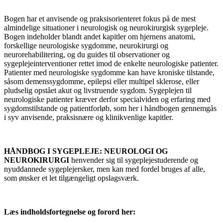
Bogen har et anvisende og praksisorienteret fokus på de mest
almindelige situationer i neurologisk og neurokirurgisk sygepleje.
Bogen indeholder blandt andet kapitler om hjernens anatomi,
forskellige neurologiske sygdomme, neurokirurgi og
neurorehabilitering, og du guides til observationer og
sygeplejeinterventioner rettet imod de enkelte neurologiske patienter.
Patienter med neurologiske sygdomme kan have kroniske tilstande,
såsom demenssygdomme, epilepsi eller multipel sklerose, eller
pludselig opstået akut og livstruende sygdom. Sygeplejen til
neurologiske patienter kræver derfor specialviden og erfaring med
sygdomstilstande og patientforløb, som her i håndbogen gennemgås
i syv anvisende, praksisnære og klinikvenlige kapitler.
HÅNDBOG I SYGEPLEJE: NEUROLOGI OG
NEUROKIRURGI
henvender sig til sygeplejestuderende og
nyuddannede sygeplejersker, men kan med fordel bruges af alle,
som ønsker et let tilgængeligt opslagsværk.
Læs indholdsfortegnelse og forord her: