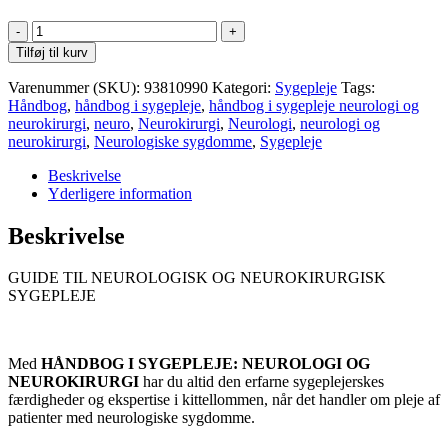
Håndbog
i
Tilføj til kurv
sygepleje:
Neurologi
Varenummer (SKU):
93810990
Kategori:
Sygepleje
Tags:
og
Håndbog
,
håndbog i sygepleje
,
håndbog i sygepleje neurologi og
neurokirurgi
neurokirurgi
,
neuro
,
Neurokirurgi
,
Neurologi
,
neurologi og
antal
neurokirurgi
,
Neurologiske sygdomme
,
Sygepleje
Beskrivelse
Yderligere information
Beskrivelse
GUIDE TIL NEUROLOGISK OG NEUROKIRURGISK
SYGEPLEJE
Med
HÅNDBOG I SYGEPLEJE: NEUROLOGI OG
NEUROKIRURGI
har du altid den erfarne sygeplejerskes
færdigheder og ekspertise i kittellommen, når det handler om pleje af
patienter med neurologiske sygdomme.