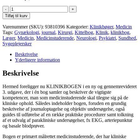
Klinikbogen,
3.
Tilføj til kurv
udgave
antal
Varenummer (SKU):
93810396
Kategorier:
Klinikbøger
,
Medicin
Tags:
Gynækologi
,
journal
,
Kirurgi
,
Kittelbog
,
Klinik
,
klinikbog
,
Læger
,
Medicin
,
Medicinstuderende
,
Neurologi
,
Psykiatri
,
Sundhed
,
Sygeplejersker
Beskrivelse
Yderligere information
Beskrivelse
Hermed foreligger nu KLINIKBOGEN i en ny og gennemrevideret
3. udgave, der i én bog samler og beskriver de vigtigste
kompetencer, man som medicinstuderende skal tilegne sig på de
kliniske ophold. Således indeholder bogen, foruden en grundig
beskrivelse af journaloptagelse og objektiv undersøgelse, også
guides til udførelse af en række praktiske procedurer samt tolkning
af et udvalg af parakliniske undersøgelser, fx EKG, arteriepunktur
og basale blodprøver.
Bogen er primært målrettet medicinstuderende, der har kliniske