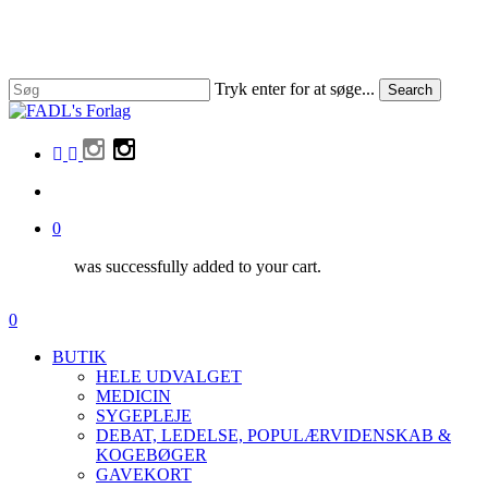
Skip
to
Close
main
Menu
content
Tryk enter for at søge...
Search
Close
Search
facebook
linkedin
instagram
search
0
was successfully added to your cart.
Menu
search
0
Menu
BUTIK
HELE UDVALGET
MEDICIN
SYGEPLEJE
DEBAT, LEDELSE, POPULÆRVIDENSKAB &
KOGEBØGER
GAVEKORT