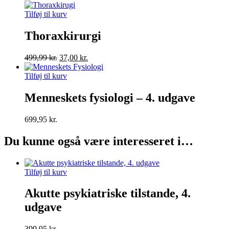
pris
pris
var:
er:
Tilføj til kurv
349,99 kr..
49,95 kr..
Thoraxkirurgi
Den
Den
499,99
kr.
37,00
kr.
oprindelige
aktuelle
pris
pris
Tilføj til kurv
var:
er:
499,99 kr..
37,00 kr..
Menneskets fysiologi – 4. udgave
699,95
kr.
Du kunne også være interesseret i…
Tilføj til kurv
Akutte psykiatriske tilstande, 4.
udgave
399,95
kr.