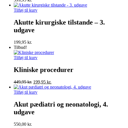
Tilføj til kurv
Akutte kirurgiske tilstande – 3.
udgave
199,95
kr.
Tilbud!
Tilføj til kurv
Kliniske procedurer
Den
Den
449,95
kr.
199,95
kr.
oprindelige
aktuelle
pris
pris
Tilføj til kurv
var:
er:
449,95 kr..
199,95 kr..
Akut pædiatri og neonatologi, 4.
udgave
550,00
kr.