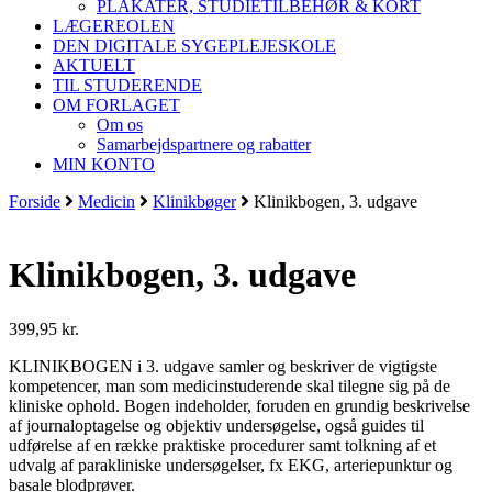
PLAKATER, STUDIETILBEHØR & KORT
LÆGEREOLEN
DEN DIGITALE SYGEPLEJESKOLE
AKTUELT
TIL STUDERENDE
OM FORLAGET
Om os
Samarbejdspartnere og rabatter
MIN KONTO
Forside
Medicin
Klinikbøger
Klinikbogen, 3. udgave
Klinikbogen, 3. udgave
399,95
kr.
KLINIKBOGEN i 3. udgave samler og beskriver de vigtigste
kompetencer, man som medicinstuderende skal tilegne sig på de
kliniske ophold. Bogen indeholder, foruden en grundig beskrivelse
af journaloptagelse og objektiv undersøgelse, også guides til
udførelse af en række praktiske procedurer samt tolkning af et
udvalg af parakliniske undersøgelser, fx EKG, arteriepunktur og
basale blodprøver.