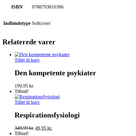
ISBN
9788793810396
Indbindstype
Softcover
Relaterede varer
Tilføj til kurv
Den kompetente psykiater
199,95
kr.
Tilbud!
Tilføj til kurv
Respirationsfysiologi
Den
Den
349,99
kr.
49,95
kr.
oprindelige
aktuelle
Tilbud!