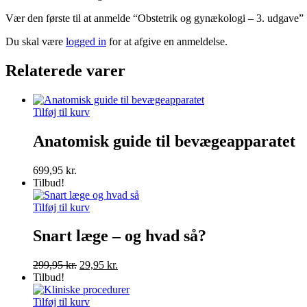
Vær den første til at anmelde “Obstetrik og gynækologi – 3. udgave”
Du skal være
logged in
for at afgive en anmeldelse.
Relaterede varer
Tilføj til kurv
Anatomisk guide til bevægeapparatet
699,95
kr.
Tilbud!
Tilføj til kurv
Snart læge – og hvad så?
Den
Den
299,95
kr.
29,95
kr.
oprindelige
aktuelle
Tilbud!
pris
pris
var:
er:
Tilføj til kurv