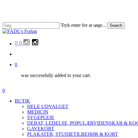
Skip
to
main
content
Tryk enter for at søge...
Search
Close
Search
facebook
linkedin
instagram
search
0
was successfully added to your cart.
Menu
search
0
Menu
BUTIK
HELE UDVALGET
MEDICIN
SYGEPLEJE
DEBAT, LEDELSE, POPULÆRVIDENSKAB & K
GAVEKORT
PLAKATER, STUDIETILBEHØR & KORT