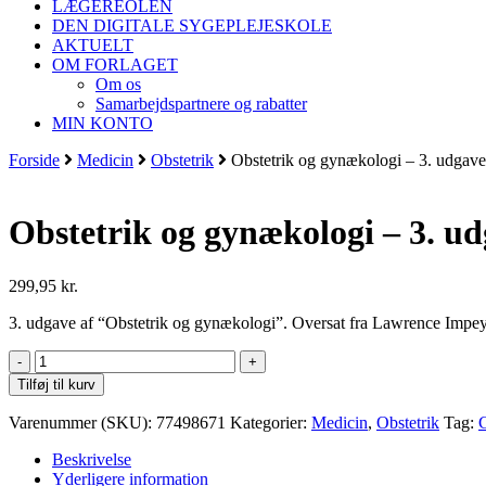
LÆGEREOLEN
DEN DIGITALE SYGEPLEJESKOLE
AKTUELT
OM FORLAGET
Om os
Samarbejdspartnere og rabatter
MIN KONTO
Forside
Medicin
Obstetrik
Obstetrik og gynækologi – 3. udgave
Obstetrik og gynækologi – 3. u
299,95
kr.
3. udgave af “Obstetrik og gynækologi”. Oversat fra Lawrence Impe
Obstetrik
og
Tilføj til kurv
gynækologi
-
Varenummer (SKU):
77498671
Kategorier:
Medicin
,
Obstetrik
Tag:
3.
udgave
Beskrivelse
antal
Yderligere information