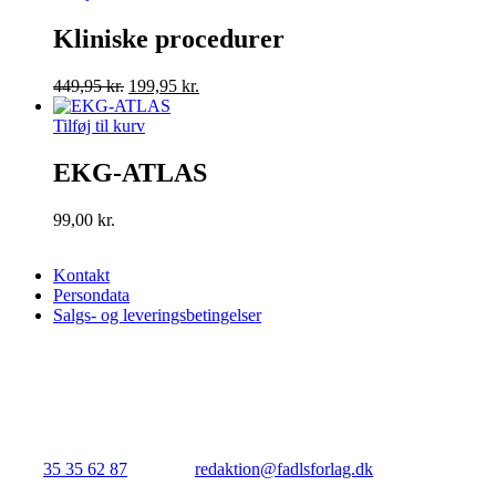
299,95 kr..
29,95 kr..
Kliniske procedurer
Den
Den
449,95
kr.
199,95
kr.
oprindelige
aktuelle
pris
pris
Tilføj til kurv
var:
er:
449,95 kr..
199,95 kr..
EKG-ATLAS
99,00
kr.
Kontakt
Persondata
Salgs- og leveringsbetingelser
FADL's Forlag
Njalsgade 21G, 3. sal, 2300 København S.
Tlf.:
35 35 62 87
| E-mail:
redaktion@fadlsforlag.dk
| CVR: 3414531