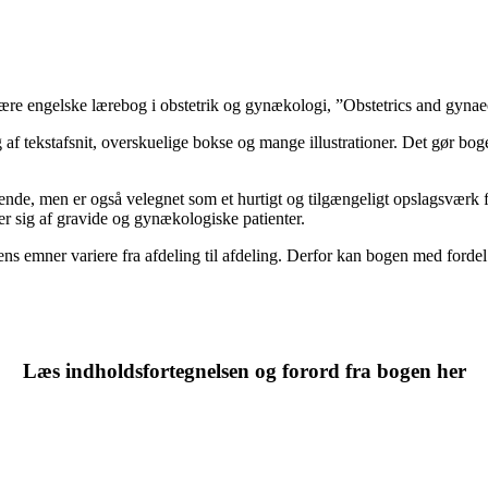
re engelske lærebog i obstetrik og gynækologi, ”Obstetrics and gynae
 tekstafsnit, overskuelige bokse og mange illustrationer. Det gør bogen
ende, men er også velegnet som et hurtigt og tilgængeligt opslagsværk
r sig af gravide og gynækologiske patienter.
s emner variere fra afdeling til afdeling. Derfor kan bogen med fordel 
Læs indholdsfortegnelsen og forord fra bogen her