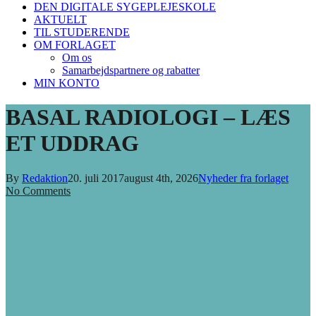
DEN DIGITALE SYGEPLEJESKOLE
AKTUELT
TIL STUDERENDE
OM FORLAGET
Om os
Samarbejdspartnere og rabatter
MIN KONTO
BASAL RADIOLOGI – LÆS
ET UDDRAG
By
Redaktion
20. juli 2017
august 4th, 2026
Nyheder fra forlaget
No Comments