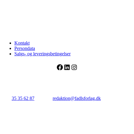
Kontakt
Persondata
Salgs- og leveringsbetingelser
Facebook
LinkedIn
Instagram
FADL's Forlag
Njalsgade 21G, 3. sal, 2300 København S.
Tlf.:
35 35 62 87
| E-mail:
redaktion@fadlsforlag.dk
| CVR:
34145318
Close
BUTIK
Menu
HELE UDVALGET
MEDICIN
SYGEPLEJE