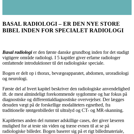
BASAL RADIOLOGI – ER DEN NYE STORE
BIBEL INDEN FOR SPECIALET RADIOLOGI
Basal radiologi
er den første danske grundbog inden for det stadigt
vigtigere område radiologi. I 5 kapitler giver erfarne radiologer
omfattende introduktioner til det radiologiske speciale.
Bogen er delt op i thorax, bevægeapparatet, abdomen, uroradiologi
og neurologi.
Første del af hvert kapitel beskriver den radiologiske anvendelighed
ift. de mest almindeligt forekommende sygdomme og har fokus på
diagnostiske og differentialdiagnostiske overvejelser. Der lægges
desuden vægt på de forskellige modaliteters egnethed, fra
traditionelle røntgenbilleder til ultralyd og CT- og MR-skanning.
Kapitlernes anden del rummer adskillige cases, der giver læseren
mulighed for at teste sin viden og træne evnen til at se på
radiologiske billeder. Bogen baserer sig på et rigt billedmateriale,