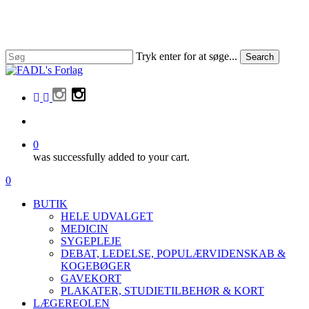
Skip
to
main
content
Tryk enter for at søge...
Search
Close
Search
facebook
linkedin
instagram
search
0
was successfully added to your cart.
Menu
search
0
Menu
BUTIK
HELE UDVALGET
MEDICIN
SYGEPLEJE
DEBAT, LEDELSE, POPULÆRVIDENSKAB &
KOGEBØGER
GAVEKORT
PLAKATER, STUDIETILBEHØR & KORT
LÆGEREOLEN