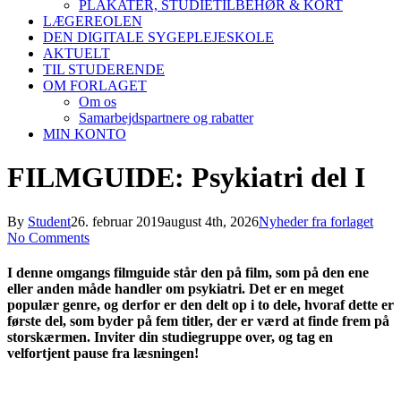
PLAKATER, STUDIETILBEHØR & KORT
LÆGEREOLEN
DEN DIGITALE SYGEPLEJESKOLE
AKTUELT
TIL STUDERENDE
OM FORLAGET
Om os
Samarbejdspartnere og rabatter
MIN KONTO
FILMGUIDE: Psykiatri del I
By
Student
26. februar 2019
august 4th, 2026
Nyheder fra forlaget
No Comments
I denne omgangs filmguide står den på film, som på den ene
eller anden måde handler om psykiatri. Det er en meget
populær genre, og derfor er den delt op i to dele, hvoraf dette er
første del, som byder på fem titler, der er værd at finde frem på
storskærmen. Inviter din studiegruppe over, og tag en
velfortjent pause fra læsningen!