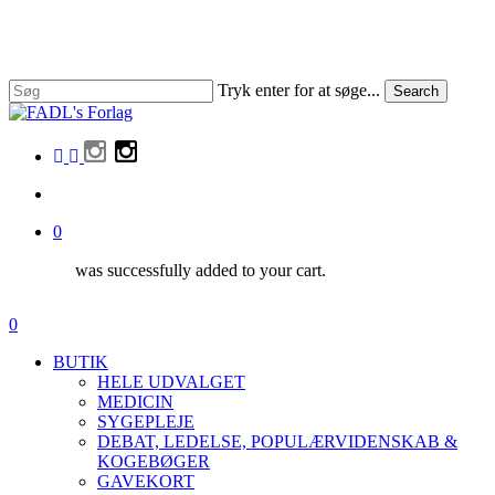
Skip
to
Close
main
Menu
content
Tryk enter for at søge...
Search
Close
Search
facebook
linkedin
instagram
search
0
was successfully added to your cart.
Menu
search
0
Menu
BUTIK
HELE UDVALGET
MEDICIN
SYGEPLEJE
DEBAT, LEDELSE, POPULÆRVIDENSKAB &
KOGEBØGER
GAVEKORT