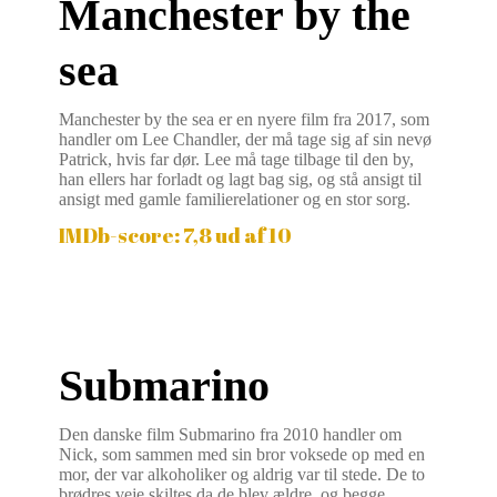
Manchester by the
sea
Manchester by the sea er en nyere film fra 2017, som
handler om Lee Chandler, der må tage sig af sin nevø
Patrick, hvis far dør. Lee må tage tilbage til den by,
han ellers har forladt og lagt bag sig, og stå ansigt til
ansigt med gamle familierelationer og en stor sorg.
IMDb-score: 7,8 ud af 10
Submarino
Den danske film Submarino fra 2010 handler om
Nick, som sammen med sin bror voksede op med en
mor, der var alkoholiker og aldrig var til stede. De to
brødres veje skiltes da de blev ældre, og begge