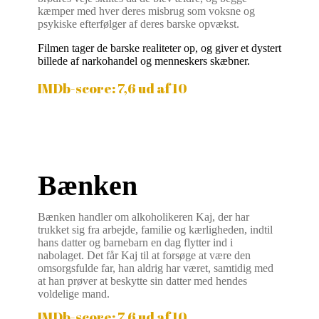
kæmper med hver deres misbrug som voksne og
psykiske efterfølger af deres barske opvækst.
Filmen tager de barske realiteter op, og giver et dystert
billede af narkohandel og menneskers skæbner.
IMDb-score: 7,6 ud af 10
Bænken
Bænken handler om alkoholikeren Kaj, der har
trukket sig fra arbejde, familie og kærligheden, indtil
hans datter og barnebarn en dag flytter ind i
nabolaget. Det får Kaj til at forsøge at være den
omsorgsfulde far, han aldrig har været, samtidig med
at han prøver at beskytte sin datter med hendes
voldelige mand.
IMDb-score: 7,6 ud af 10