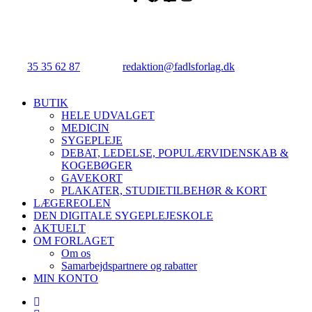
FADL's Forlag
Njalsgade 21G, 3. sal, 2300 København S.
Tlf.:
35 35 62 87
| E-mail:
redaktion@fadlsforlag.dk
| CVR:
34145318
Close
BUTIK
Menu
HELE UDVALGET
MEDICIN
SYGEPLEJE
DEBAT, LEDELSE, POPULÆRVIDENSKAB &
KOGEBØGER
GAVEKORT
PLAKATER, STUDIETILBEHØR & KORT
LÆGEREOLEN
DEN DIGITALE SYGEPLEJESKOLE
AKTUELT
OM FORLAGET
Om os
Samarbejdspartnere og rabatter
MIN KONTO
facebook