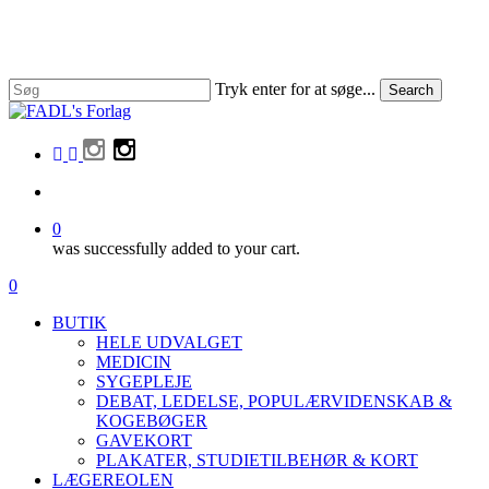
Skip
to
main
content
Tryk enter for at søge...
Search
Close
Search
facebook
linkedin
instagram
search
0
was successfully added to your cart.
Menu
search
0
Menu
BUTIK
HELE UDVALGET
MEDICIN
SYGEPLEJE
DEBAT, LEDELSE, POPULÆRVIDENSKAB &
KOGEBØGER
GAVEKORT
PLAKATER, STUDIETILBEHØR & KORT
LÆGEREOLEN