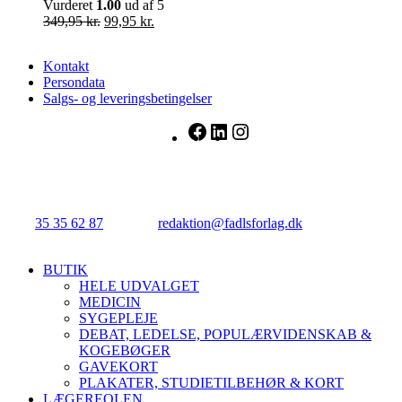
Vurderet
1.00
ud af 5
Den
Den
349,95
kr.
99,95
kr.
oprindelige
aktuelle
pris
pris
Kontakt
var:
er:
Persondata
349,95 kr..
99,95 kr..
Salgs- og leveringsbetingelser
Facebook
LinkedIn
Instagram
FADL's Forlag
Njalsgade 21G, 3. sal, 2300 København S.
Tlf.:
35 35 62 87
| E-mail:
redaktion@fadlsforlag.dk
| CVR:
34145318
Close
BUTIK
Menu
HELE UDVALGET
MEDICIN
SYGEPLEJE
DEBAT, LEDELSE, POPULÆRVIDENSKAB &
KOGEBØGER
GAVEKORT
PLAKATER, STUDIETILBEHØR & KORT
LÆGEREOLEN