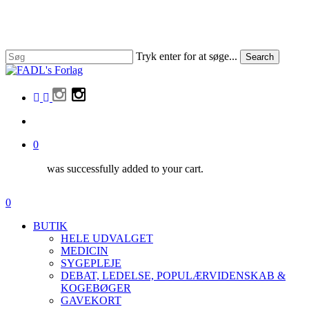
Skip
to
main
content
Tryk enter for at søge...
Search
Close
Search
facebook
linkedin
instagram
search
0
was successfully added to your cart.
Menu
search
0
Menu
BUTIK
HELE UDVALGET
MEDICIN
SYGEPLEJE
DEBAT, LEDELSE, POPULÆRVIDENSKAB &
KOGEBØGER
GAVEKORT