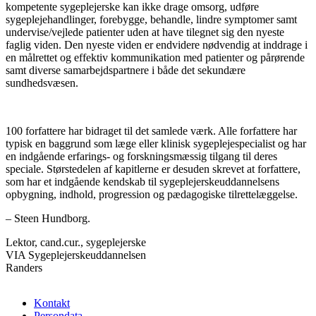
kompetente sygeplejerske kan ikke drage omsorg, udføre
sygeplejehandlinger, forebygge, behandle, lindre symptomer samt
undervise/vejlede patienter uden at have tilegnet sig den nyeste
faglig viden. Den nyeste viden er endvidere nødvendig at inddrage i
en målrettet og effektiv kommunikation med patienter og pårørende
samt diverse samarbejdspartnere i både det sekundære
sundhedsvæsen.
100 forfattere har bidraget til det samlede værk. Alle forfattere har
typisk en baggrund som læge eller klinisk sygeplejespecialist og har
en indgående erfarings- og forskningsmæssig tilgang til deres
speciale. Størstedelen af kapitlerne er desuden skrevet at forfattere,
som har et indgående kendskab til sygeplejerskeuddannelsens
opbygning, indhold, progression og pædagogiske tilrettelæggelse.
– Steen Hundborg.
Lektor, cand.cur., sygeplejerske
VIA Sygeplejerskeuddannelsen
Randers
Kontakt
Persondata