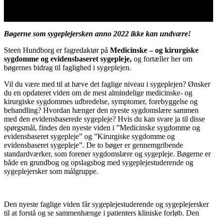
Bøgerne som sygeplejersken anno 2022 ikke kan undvære!
Steen Hundborg er fagredaktør på
Medicinske – og kirurgiske
sygdomme og evidensbaseret sygepleje,
og fortæller her om
bøgernes bidrag til faglighed i sygeplejen.
Vil du være med til at hæve det faglige niveau i sygeplejen? Ønsker
du en opdateret viden om de mest almindelige medicinske- og
kirurgiske sygdommes udbredelse, symptomer, forebyggelse og
behandling? Hvordan hænger den nyeste sygdomslære sammen
med den evidensbaserede sygepleje? Hvis du kan svare ja til disse
spørgsmål, findes den nyeste viden i ”Medicinske sygdomme og
evidensbaseret sygepleje” og ”Kirurgiske sygdomme og
evidensbaseret sygepleje”. De to bøger er gennemgribende
standardværker, som forener sygdomslære og sygepleje. Bøgerne er
både en grundbog og opslagsbog med sygeplejestuderende og
sygeplejersker som målgruppe.
Den nyeste faglige viden får sygeplejestuderende og sygeplejersker
til at forstå og se sammenhænge i patienters kliniske forløb. Den