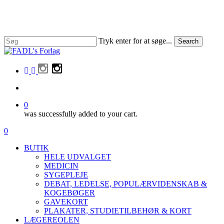
Skip
to
Close
main
Menu
content
Tryk enter for at søge...
Search
Close
Search
facebook
linkedin
instagram
search
0
was successfully added to your cart.
Menu
search
0
Menu
BUTIK
HELE UDVALGET
MEDICIN
SYGEPLEJE
DEBAT, LEDELSE, POPULÆRVIDENSKAB &
KOGEBØGER
GAVEKORT
PLAKATER, STUDIETILBEHØR & KORT
LÆGEREOLEN