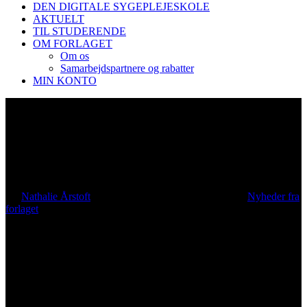
DEN DIGITALE SYGEPLEJESKOLE
AKTUELT
TIL STUDERENDE
OM FORLAGET
Om os
Samarbejdspartnere og rabatter
MIN KONTO
Steen Hundborg om
evidensbaseret sygepleje
By
Nathalie Årstoft
16. september 2022
august 4th, 2026
Nyheder fra
forlaget
No Comments