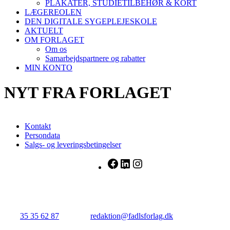
PLAKATER, STUDIETILBEHØR & KORT
LÆGEREOLEN
DEN DIGITALE SYGEPLEJESKOLE
AKTUELT
OM FORLAGET
Om os
Samarbejdspartnere og rabatter
MIN KONTO
NYT FRA FORLAGET
Kontakt
Persondata
Salgs- og leveringsbetingelser
Facebook
LinkedIn
Instagram
FADL's Forlag
Njalsgade 21G, 3. sal, 2300 København S.
Tlf.:
35 35 62 87
| E-mail:
redaktion@fadlsforlag.dk
| CVR:
34145318