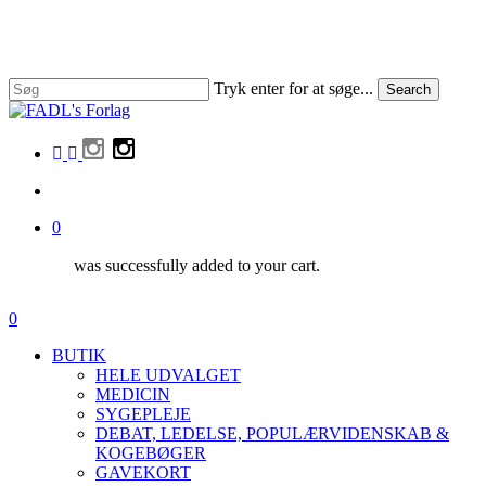
Skip
to
main
content
Tryk enter for at søge...
Search
Close
Search
facebook
linkedin
instagram
search
0
was successfully added to your cart.
Menu
search
0
Menu
BUTIK
HELE UDVALGET
MEDICIN
SYGEPLEJE
DEBAT, LEDELSE, POPULÆRVIDENSKAB &
KOGEBØGER
GAVEKORT